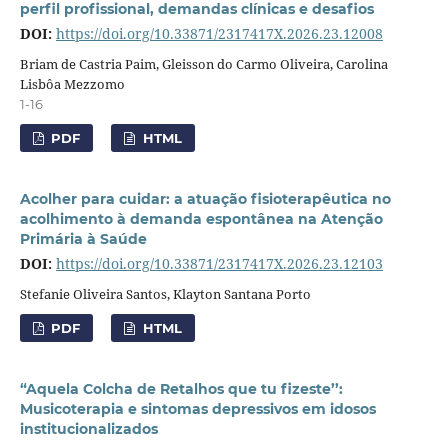
perfil profissional, demandas clínicas e desafios
DOI:
https://doi.org/10.33871/2317417X.2026.23.12008
Briam de Castria Paim, Gleisson do Carmo Oliveira, Carolina
Lisbôa Mezzomo
1-16
PDF
HTML
Acolher para cuidar: a atuação fisioterapêutica no
acolhimento à demanda espontânea na Atenção
Primária à Saúde
DOI:
https://doi.org/10.33871/2317417X.2026.23.12103
Stefanie Oliveira Santos, Klayton Santana Porto
PDF
HTML
“Aquela Colcha de Retalhos que tu fizeste’’:
Musicoterapia e sintomas depressivos em idosos
institucionalizados