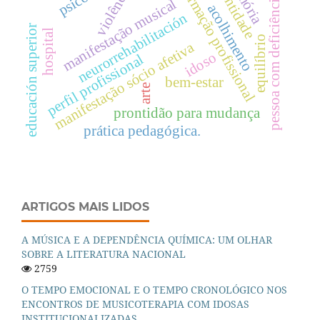
violências
identidade
formação profissional
pessoa com deficiência
manifestação musical
acolhimento
neurorrehabilitación
educación superior
hospital
equilí­brio
manifestação sócio afetiva
idoso
perfil profissional
bem-estar
arte
prontidão para mudança
prática pedagógica.
ARTIGOS MAIS LIDOS
A MÚSICA E A DEPENDÊNCIA QUÍMICA: UM OLHAR
SOBRE A LITERATURA NACIONAL
2759
O TEMPO EMOCIONAL E O TEMPO CRONOLÓGICO NOS
ENCONTROS DE MUSICOTERAPIA COM IDOSAS
INSTITUCIONALIZADAS