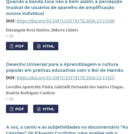
Quando a banda toca não é bem assim: a percepção
musical de usuários de aparelho de amplificação
sonora individual
DOI:
https://doi.org/10.33871/2317417X.2026.23.11508
Pierangela Nota Simões, Débora Lüders
1-20
PDF
HTML
Desenho Universal para a Aprendizagem e cultura
popular em práticas educativas com o Boi de Mamão
DOI:
https://doi.org/10.33871/2317417X.2026.23.11425
Leociléa Aparecida Vieira, Gabrielli Fernanda dos Santos Chagas,
Beatriz Rodrigues Cardoso
1-26
PDF
HTML
A voz, o canto e as subjetividades no documentário “As
Canções” de Eduardo Coutinho: uma análise sob o