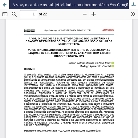
A voz, o canto e as subjetividades no documentário “As Canções” de Eduardo Coutinho: uma análise sob o olhar da musicoterapia