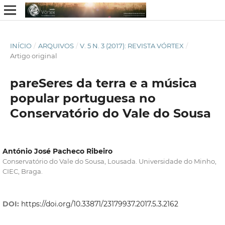
INÍCIO
/
ARQUIVOS
/
V. 5 N. 3 (2017): REVISTA VÓRTEX
/
Artigo original
pareSeres da terra e a música
popular portuguesa no
Conservatório do Vale do Sousa
António José Pacheco Ribeiro
Conservatório do Vale do Sousa, Lousada. Universidade do Minho,
CIEC, Braga.
DOI:
https://doi.org/10.33871/23179937.2017.5.3.2162