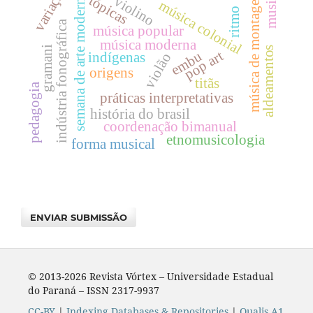
variação
musica
música de montagem
semana de arte moderna
tópicas
violino
música colonial
ritmo
indústria fonográfica
música popular
música moderna
gramani
aldeamentos
pop art
embu
indígenas
violão
origens
titãs
pedagogia
práticas interpretativas
história do brasil
coordenação bimanual
etnomusicologia
forma musical
ENVIAR SUBMISSÃO
© 2013-2026 Revista Vórtex – Universidade Estadual
do Paraná – ISSN 2317-9937
CC-BY
|
Indexing Databases & Repositories
|
Qualis A1