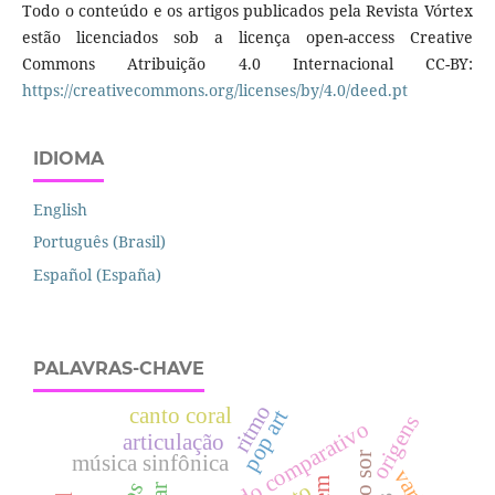
Todo o conteúdo e os artigos publicados pela Revista Vórtex
estão licenciados sob a licença open-access Creative
Commons Atribuição 4.0 Internacional CC-BY:
https://creativecommons.org/licenses/by/4.0/deed.pt
IDIOMA
English
Português (Brasil)
Español (España)
PALAVRAS-CHAVE
ritmo
canto coral
pop art
origens
estudo comparativo
articulação
música sinfônica