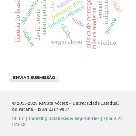
fernando sor
variação
música de montagem
aldeamentos
henrique pinto
música popular
história do brasil
indígenas
titãs
música colonial
música moderna
david bowie
embu
musica
violão
tópicas
sergio abreu
violino
ENVIAR SUBMISSÃO
© 2013-2026 Revista Vórtex – Universidade Estadual
do Paraná – ISSN 2317-9937
CC-BY
|
Indexing Databases & Repositories
|
Qualis A1
CAPES