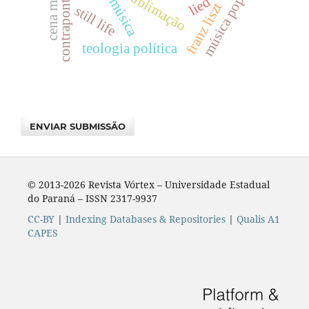
contraponto móvel
sublimação
música pop
lied
franz liszt
still life
teologia polí­tica
ENVIAR SUBMISSÃO
© 2013-2026 Revista Vórtex – Universidade Estadual
do Paraná – ISSN 2317-9937
CC-BY
|
Indexing Databases & Repositories
|
Qualis A1
CAPES