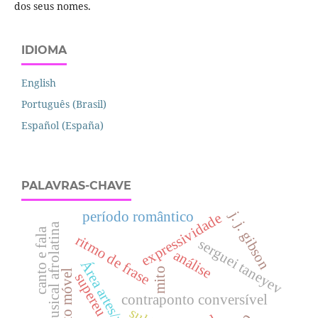
dos seus nomes.
IDIOMA
English
Português (Brasil)
Español (España)
PALAVRAS-CHAVE
j. j. gibson
perí­odo romântico
expressividade
cena musical afrolatina
canto e fala
ritmo de frase
serguei taneyev
análise
Área artes/música
mito
supereu
contraponto conversível