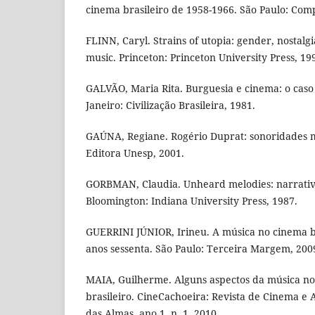
cinema brasileiro de 1958-1966. São Paulo: Com
FLINN, Caryl. Strains of utopia: gender, nostalg
music. Princeton: Princeton University Press, 19
GALVÃO, Maria Rita. Burguesia e cinema: o caso
Janeiro: Civilização Brasileira, 1981.
GAÚNA, Regiane. Rogério Duprat: sonoridades mú
Editora Unesp, 2001.
GORBMAN, Claudia. Unheard melodies: narrative
Bloomington: Indiana University Press, 1987.
GUERRINI JÚNIOR, Irineu. A música no cinema br
anos sessenta. São Paulo: Terceira Margem, 200
MAIA, Guilherme. Alguns aspectos da música 
brasileiro. CineCachoeira: Revista de Cinema e 
das Almas, ano 1, n. 1, 2010.