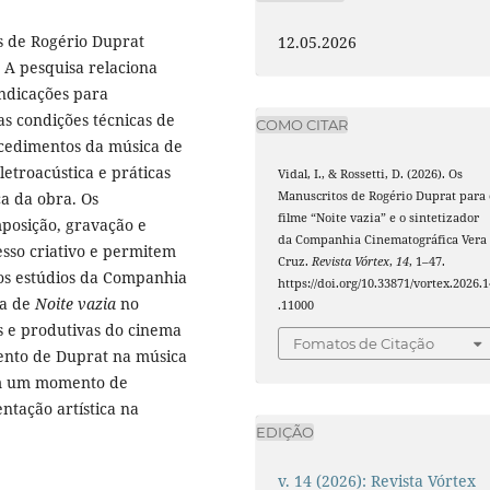
os de Rogério Duprat
12.05.2026
 A pesquisa relaciona
indicações para
as condições técnicas de
COMO CITAR
ocedimentos da música de
etroacústica e práticas
Vidal, I., & Rossetti, D. (2026). Os
a da obra. Os
Manuscritos de Rogério Duprat para 
filme “Noite vazia” e o sintetizador
posição, gravação e
da Companhia Cinematográfica Vera
so criativo e permitem
Cruz.
Revista Vórtex
,
14
, 1–47.
dos estúdios da Companhia
https://doi.org/10.33871/vortex.2026.1
ha de
Noite vazia
no
.11000
s e produtivas do cinema
Fomatos de Citação
mento de Duprat na música
em um momento de
ntação artística na
EDIÇÃO
v. 14 (2026): Revista Vórtex