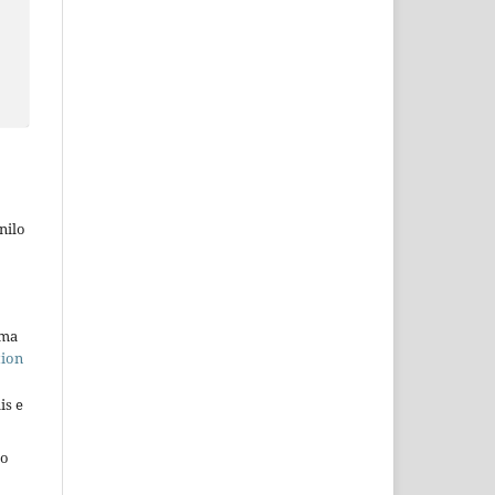
nilo
uma
tion
is e
ho