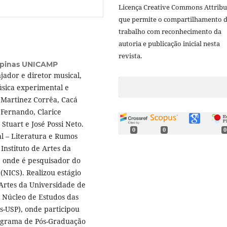
Licença Creative Commons Attribu
que permite o compartilhamento 
trabalho com reconhecimento da
autoria e publicação inicial nesta
revista.
mpinas UNICAMP
jador e diretor musical,
úsica experimental e
 Martinez Corrêa, Cacá
 Fernando, Clarice
Stuart e José Possi Neto.
0
0
0
l – Literatura e Rumos
Instituto de Artes da
 onde é pesquisador do
(NICS). Realizou estágio
Artes da Universidade de
 Núcleo de Estudos das
as-USP), onde participou
rograma de Pós-Graduação