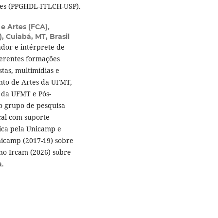
des (PPGHDL-FFLCH-USP).
 Artes (FCA),
 Cuiabá, MT, Brasil
ador e intérprete de
ferentes formações
stas, multimídias e
nto de Artes da UFMT,
 da UFMT e Pós-
o grupo de pesquisa
cal com suporte
ica pela Unicamp e
nicamp (2017-19) sobre
 no Ircam (2026) sobre
a.