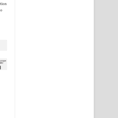
tion
do