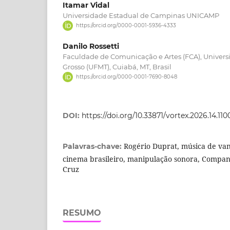
Itamar Vidal
Universidade Estadual de Campinas UNICAMP
https://orcid.org/0000-0001-5936-4333
Danilo Rossetti
Faculdade de Comunicação e Artes (FCA), Univers
Grosso (UFMT), Cuiabá, MT, Brasil
https://orcid.org/0000-0001-7690-8048
DOI:
https://doi.org/10.33871/vortex.2026.14.110
Rogério Duprat, música de van
Palavras-chave:
cinema brasileiro, manipulação sonora, Compan
Cruz
RESUMO