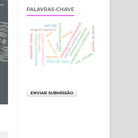
PALAVRAS-CHAVE
contraponto conversível
Área artes/música
still life
pulsão de morte
interseccionalidade
serguei taneyev
análise
perí­odo romântico
contraponto complexo
mito
martinho lutero
canto e fala
contraponto móvel
modulação métrica
franz liszt
lied
voz cantada
supereu
ritmo de frase
ENVIAR SUBMISSÃO