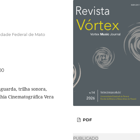
idade Federal de Mato
00
guarda, trilha sonora,
hia Cinematográfica Vera
PDF
PUBLICADO