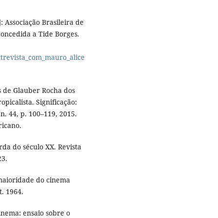
: Associação Brasileira de
concedida a Tide Borges.
entrevista_com_mauro_alice
es de Glauber Rocha dos
opicalista. Significação:
 n. 44, p. 100–119, 2015.
ricano.
da do século XX. Revista
23.
maioridade do cinema
t. 1964.
nema: ensaio sobre o