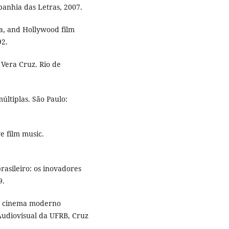
panhia das Letras, 2007.
ia, and Hollywood film
92.
 Vera Cruz. Rio de
ltiplas. São Paulo:
 film music.
asileiro: os inovadores
9.
no cinema moderno
Audiovisual da UFRB, Cruz