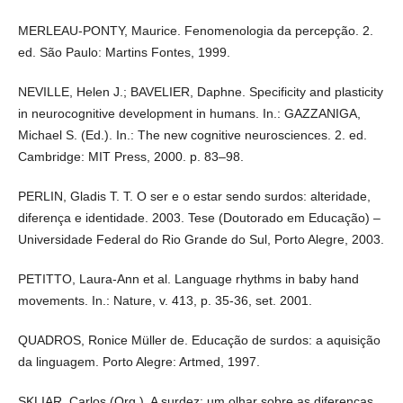
MERLEAU-PONTY, Maurice. Fenomenologia da percepção. 2.
ed. São Paulo: Martins Fontes, 1999.
NEVILLE, Helen J.; BAVELIER, Daphne. Specificity and plasticity
in neurocognitive development in humans. In.: GAZZANIGA,
Michael S. (Ed.). In.: The new cognitive neurosciences. 2. ed.
Cambridge: MIT Press, 2000. p. 83–98.
PERLIN, Gladis T. T. O ser e o estar sendo surdos: alteridade,
diferença e identidade. 2003. Tese (Doutorado em Educação) –
Universidade Federal do Rio Grande do Sul, Porto Alegre, 2003.
PETITTO, Laura-Ann et al. Language rhythms in baby hand
movements. In.: Nature, v. 413, p. 35-36, set. 2001.
QUADROS, Ronice Müller de. Educação de surdos: a aquisição
da linguagem. Porto Alegre: Artmed, 1997.
SKLIAR, Carlos (Org.). A surdez: um olhar sobre as diferenças.