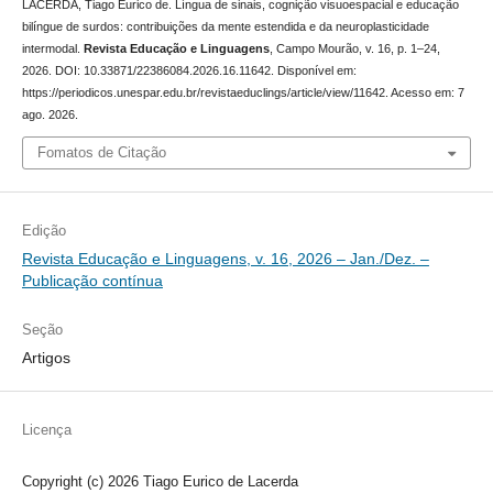
LACERDA, Tiago Eurico de. Língua de sinais, cognição visuoespacial e educação
bilíngue de surdos: contribuições da mente estendida e da neuroplasticidade
intermodal.
Revista Educação e Linguagens
, Campo Mourão, v. 16, p. 1–24,
2026. DOI: 10.33871/22386084.2026.16.11642. Disponível em:
https://periodicos.unespar.edu.br/revistaeduclings/article/view/11642. Acesso em: 7
ago. 2026.
Fomatos de Citação
Edição
Revista Educação e Linguagens, v. 16, 2026 – Jan./Dez. –
Publicação contínua
Seção
Artigos
Licença
Copyright (c) 2026 Tiago Eurico de Lacerda