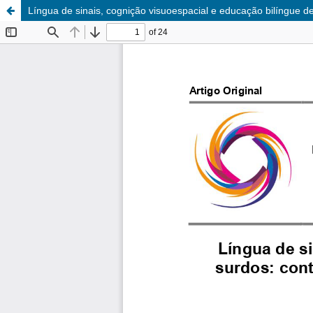
Língua de sinais, cognição visuoespacial e educação bilíngue d