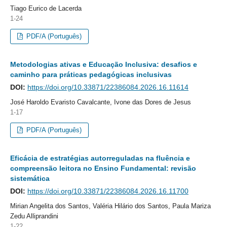
Tiago Eurico de Lacerda
1-24
PDF/A (Português)
Metodologias ativas e Educação Inclusiva: desafios e
caminho para práticas pedagógicas inclusivas
DOI:
https://doi.org/10.33871/22386084.2026.16.11614
José Haroldo Evaristo Cavalcante, Ivone das Dores de Jesus
1-17
PDF/A (Português)
Eficácia de estratégias autorreguladas na fluência e
compreensão leitora no Ensino Fundamental: revisão
sistemática
DOI:
https://doi.org/10.33871/22386084.2026.16.11700
Mirian Angelita dos Santos, Valéria Hilário dos Santos, Paula Mariza
Zedu Alliprandini
1-22