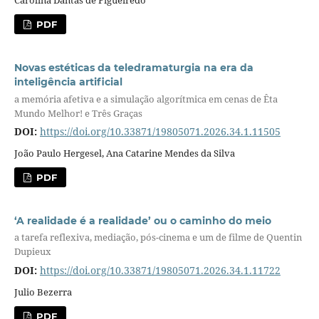
Carolina Dantas de Figueiredo
PDF
Novas estéticas da teledramaturgia na era da
inteligência artificial
a memória afetiva e a simulação algorítmica em cenas de Êta
Mundo Melhor! e Três Graças
DOI:
https://doi.org/10.33871/19805071.2026.34.1.11505
João Paulo Hergesel, Ana Catarine Mendes da Silva
PDF
‘A realidade é a realidade’ ou o caminho do meio
a tarefa reflexiva, mediação, pós-cinema e um de filme de Quentin
Dupieux
DOI:
https://doi.org/10.33871/19805071.2026.34.1.11722
Julio Bezerra
PDF