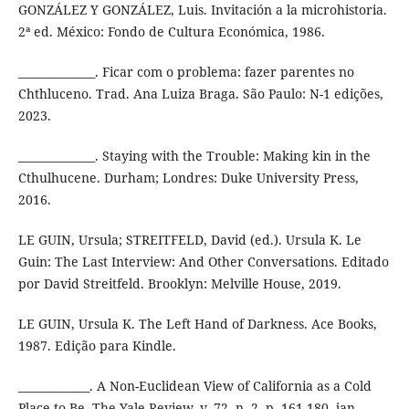
GONZÁLEZ Y GONZÁLEZ, Luis. Invitación a la microhistoria.
2ª ed. México: Fondo de Cultura Económica, 1986.
______________. Ficar com o problema: fazer parentes no
Chthluceno. Trad. Ana Luiza Braga. São Paulo: N-1 edições,
2023.
______________. Staying with the Trouble: Making kin in the
Cthulhucene. Durham; Londres: Duke University Press,
2016.
LE GUIN, Ursula; STREITFELD, David (ed.). Ursula K. Le
Guin: The Last Interview: And Other Conversations. Editado
por David Streitfeld. Brooklyn: Melville House, 2019.
LE GUIN, Ursula K. The Left Hand of Darkness. Ace Books,
1987. Edição para Kindle.
_____________. A Non-Euclidean View of California as a Cold
Place to Be. The Yale Review, v. 72, n. 2, p. 161-180, jan.