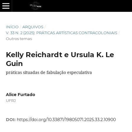
INÍCIO
/
ARQUIVOS
/
V. 33 N. 2 (2025): PRÁTICAS ARTÍSTICAS CONTRACOLONIAIS
/
Outros temas
Kelly Reichardt e Ursula K. Le
Guin
práticas situadas de fabulação especulativa
Alice Furtado
UFRJ
DOI:
https://doi.org/10.33871/19805071.2025.33.2.10900