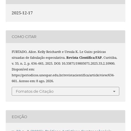
2025-12-17
COMO CITAR
FURTADO, Alice. Kelly Reichardt e Ursula K. Le Guin: práticas
situadas de fabulação especulativa.
Revista Cientí­fica/FAP
, Curitiba,
v. 33, n. 2, p. 634–661, 2025. DOI: 10.33871/19805071.2025.33.2.10900.
Disponível em:
https://periodicos.unespar.edu.br/revistacientifica/article/view/634-
661. Acesso em: 8 ago. 2026.
Fomatos de Citação
EDIÇÃO