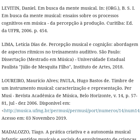
LEVITIN, Daniel. Em busca da mente musical. In: (ORG.), B. S. I.
Em busca da mente musical: ensaios sobre os processos
cognitivos em música - da percepção à produção. Curitiba: Ed.
da UFPR, 2006. p. 454.
LIMA, Letícia Dias de. Percepção musical e cognição: abordagem
de aspectos rítmicos no treinamento auditivo. São Paulo:
Dissertação (Mestrado em Música) - Universidade Estadual
Paulista "Júlio de Mesquita Filho", Instituto de Artes, 2018.
LOUREIRO, Maurício Alves; PAULA, Hugo Bastos de. Timbre de
um instrumento musical: caracterização e representação. Per
Musi - Revista Acadêmica de Música, Belo Horizonte, v. 14, p. 57-
81, jul - dez 2006. Disponivel em:
<
http://musica.ufmg.br/permusi/permusi/port/numeros/14/num14
Acesso em: 03 Novembro 2019.
MADALOZZO, Tiago. A prática criativa e a autonomia musical
infantis: sentidos musicais e sociais do envolvimento de crianças