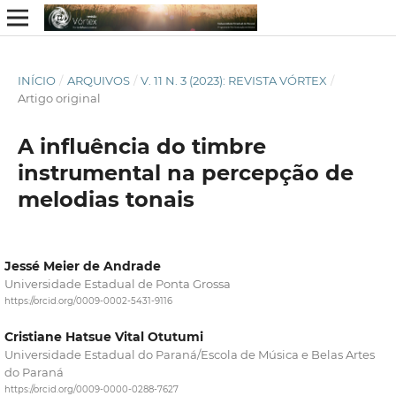
INÍCIO
/
ARQUIVOS
/
V. 11 N. 3 (2023): REVISTA VÓRTEX
/
Artigo original
A influência do timbre
instrumental na percepção de
melodias tonais
Jessé Meier de Andrade
Universidade Estadual de Ponta Grossa
https://orcid.org/0009-0002-5431-9116
Cristiane Hatsue Vital Otutumi
Universidade Estadual do Paraná/Escola de Música e Belas Artes
do Paraná
https://orcid.org/0009-0000-0288-7627