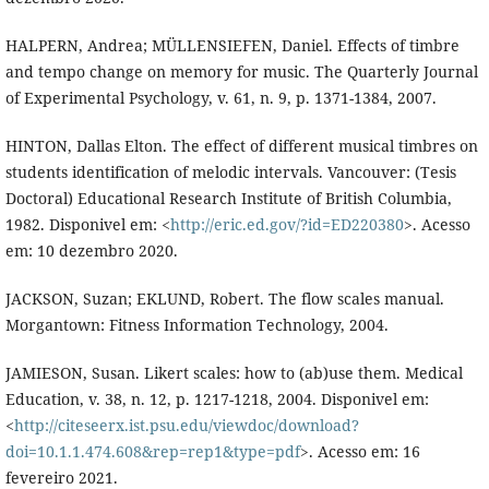
HALPERN, Andrea; MÜLLENSIEFEN, Daniel. Effects of timbre
and tempo change on memory for music. The Quarterly Journal
of Experimental Psychology, v. 61, n. 9, p. 1371-1384, 2007.
HINTON, Dallas Elton. The effect of different musical timbres on
students identification of melodic intervals. Vancouver: (Tesis
Doctoral) Educational Research Institute of British Columbia,
1982. Disponivel em: <
http://eric.ed.gov/?id=ED220380
>. Acesso
em: 10 dezembro 2020.
JACKSON, Suzan; EKLUND, Robert. The flow scales manual.
Morgantown: Fitness Information Technology, 2004.
JAMIESON, Susan. Likert scales: how to (ab)use them. Medical
Education, v. 38, n. 12, p. 1217-1218, 2004. Disponivel em:
<
http://citeseerx.ist.psu.edu/viewdoc/download?
doi=10.1.1.474.608&rep=rep1&type=pdf
>. Acesso em: 16
fevereiro 2021.