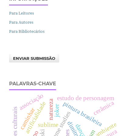
Para Leitores
Para Autores
Para Bibliotecários
ENVIAR SUBMISSÃO
PALAVRAS-CHAVE
associação
estudo de personagem
natureza
cerâmica
pintura brasileira
artificialidade
joker
caminhar
identidades culturais
game studies
dimitrescu
ambiente
sublime
dança