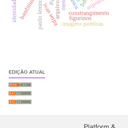
arquitetura
bdsm
banditismo
paulo leminski
memes
arquivo
ivan serpa
constrangimento
figurinos
imagens poéticas.
EDIÇÃO ATUAL