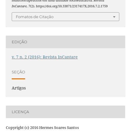
musicoterapêuticos em uma unidade socioeducativa.
Revista
InCantare
,
7
(2). https://doi.org/10.33871/2317417X.2016.7.2.1759
Fomatos de Citação
EDIÇÃO
v. 7 n. 2 (2016): Revista InCantare
SEÇÃO
Artigos
LICENÇA
Copyright (c) 2016 Hermes Soares Santos