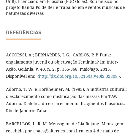
UnB), licenciado em Filosofia (PUC-Góias). Sou músico no
projeto Banda Pó de Ser e trabalho em eventos musicais de
naturezas diversas
REFERÊNCIAS
ACCORSSI, A.; BERNARDES, J. G.; CARLOS, P. P. Funk:
engajamento juvenil ou objetivação Feminina? In: Inter-
Ação, Goiânia, v. 40, n. 2, p. 355-368, maio/ago. 2015.
Disponí­vel em: <
http://dx.doi.org/10.5216/ia.v40i2.32808
>.
Adorno, T. W. e Horkheimer, M. (1985). A indústria cultural:
o esclarecimento como mistificação das massas Em T.W.
Adorno. Dialética do esclarecimento: fragmentos filosóficos.
Rio de Janeiro: Zahar.
BARCELLOS, L. R. M. Mensagem de Lia Rejane. Mensagem
recebida por rpaes@alternex.com.brm em 4 de maio de