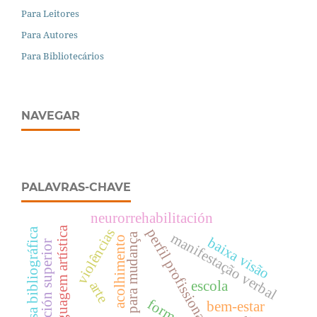
Para Leitores
Para Autores
Para Bibliotecários
NAVEGAR
PALAVRAS-CHAVE
neurorrehabilitación
linguagem artística
pesquisa bibliográfica
perfil profissional
violências
manifestação verbal
prontidão para mudança
baixa visão
acolhimento
educación superior
escola
arte
bem-estar