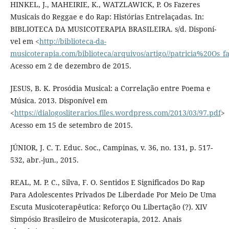
HINKEL, J., MAHEIRIE, K., WATZLAWICK, P. Os Fazeres
Musicais do Reggae e do Rap: Histórias Entrelaçadas. In:
BIBLIOTECA DA MUSICOTERAPIA BRASILEIRA. s/d. Disponí­
vel em <
http://biblioteca-da-
musicoterapia.com/biblioteca/arquivos/artigo//patricia%20Os_
Acesso em 2 de dezembro de 2015.
JESUS, B. K. Prosódia Musical: a Correlação entre Poema e
Música. 2013. Disponí­vel em
<
https://dialogosliterarios.files.wordpress.com/2013/03/97.pdf
>
Acesso em 15 de setembro de 2015.
JÚNIOR, J. C. T. Educ. Soc., Campinas, v. 36, no. 131, p. 517-
532, abr.-jun., 2015.
REAL, M. P. C., Silva, F. O. Sentidos E Significados Do Rap
Para Adolescentes Privados De Liberdade Por Meio De Uma
Escuta Musicoterapêutica: Reforço Ou Libertação (?). XIV
Simpósio Brasileiro de Musicoterapia, 2012. Anais