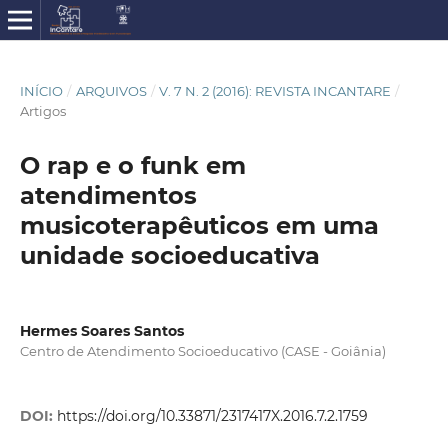
INÍCIO
/
ARQUIVOS
/
V. 7 N. 2 (2016): REVISTA INCANTARE
/
Artigos
O rap e o funk em
atendimentos
musicoterapêuticos em uma
unidade socioeducativa
Hermes Soares Santos
Centro de Atendimento Socioeducativo (CASE - Goiânia)
DOI:
https://doi.org/10.33871/2317417X.2016.7.2.1759