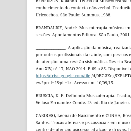
BENENZON, Rolando. Teoria da Musicoterapia: c
conhecimento do contexto não-verbal. Tradução
Uricoechea. São Paulo: Summus, 1988.
BRANDALISE, André. Musicoterapia músico-cent
sessões. Apontamentos Editora. São Paulo, 2001.
_________________. A aplicação da música, realiz
por outros profissionais da saúde, com pessoas 
de atenção: uma revisão sistemática. Revista Bra
Ano XIV, n° 17, NAO 2014. P. 69 a 85. Disponí­vel
https://drive.google.com/file
/d/0B7-3Xng5XEkF
ew?pref=2&pli=1>. Acesso em: 10/09/15.
BRUSCIA, K. E. Definindo Musicoterapia. Tradu
Velloso Fernandez Conde. 2ª. ed. Rio de Janeiro:
CARDOSO, Leonardo Nascimento e CUNHA, Rose
Santos. Trocas afetivas e psicossociais em music
centro de atenção psicossocial alcool e drogas. I