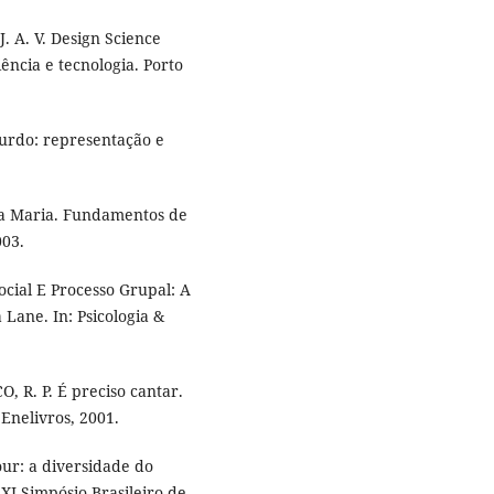
 A. V. Design Science
ncia e tecnologia. Porto
urdo: representação e
 Maria. Fundamentos de
003.
ocial E Processo Grupal: A
 Lane. In: Psicologia &
, R. P. É preciso cantar.
 Enelivros, 2001.
ur: a diversidade do
 XI Simpósio Brasileiro de