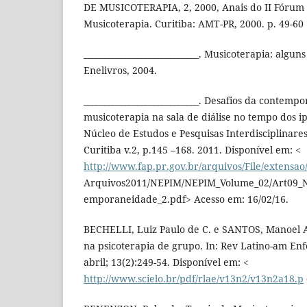
DE MUSICOTERAPIA, 2, 2000, Anais do II Fórum
Musicoterapia. Curitiba: AMT-PR, 2000. p. 49-60
____________________________. Musicoterapia: alguns
Enelivros, 2004.
____________________________. Desafios da contemp
musicoterapia na sala de diálise no tempo dos i
Núcleo de Estudos e Pesquisas Interdisciplinare
Curitiba v.2, p.145 –168. 2011. Disponí­vel em: <
http://www.fap.pr.gov.br/arquivos/File/extensao
Arquivos2011/NEPIM/NEPIM_Volume_02/Art09_N
emporaneidade_2.pdf> Acesso em: 16/02/16.
BECHELLI, Luiz Paulo de C. e SANTOS, Manoel A
na psicoterapia de grupo. In: Rev Latino-am E
abril; 13(2):249-54. Disponí­vel em: <
http://www.scielo.br/pdf/rlae/v13n2/v13n2a18.p