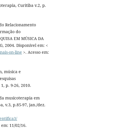
terapia, Curitiba v.2, p.
 do Relacionamento
ormação do
ESQUISA EM MÚSICA DA
G, 2004. Disponí­vel em: <
ais-on-line
>. Acesso em:
, música e
esquisas
1, p. 9-26, 2010.
 da musicoterapia em
, v.3, p.85-97, jan./dez.
entifica3/
em: 11/02/16.