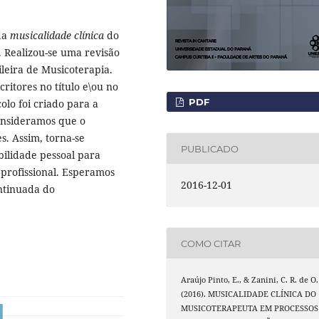
 da
musicalidade clí­nica
do
 Realizou-se uma revisão
ileira de Musicoterapia.
ritores no tí­tulo e\ou no
PDF
lo foi criado para a
Consideramos que o
s. Assim, torna-se
PUBLICADO
bilidade pessoal para
profissional. Esperamos
2016-12-01
ntinuada do
COMO CITAR
Araújo Pinto, E., & Zanini, C. R. de O.
(2016). MUSICALIDADE CLÍNICA DO
MUSICOTERAPEUTA EM PROCESSOS