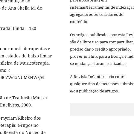
ontribuição ao
sistemas/ferramentas de indexação
 de Ana Sheila M. de
agregadores ou curadores de
conteúdo.
rada: Linda – 120
Os artigos publicados por esta Rev
são de livre uso para compartilhar.
ada por musicoterapeutas e
preciso dar o crédito apropriado,
em estados de baixo limiar
prover um link para a licença e ind
sileira de Musicoterapia.
se mudanças foram realizadas.
 em: <
A Revista InCantare não cobra
TGlCZWdxNUMxNWs/vi
qualquer tipo de taxa para submis
e/ou publicação de artigos.
ção de Tradução Mariza
 Enelivros, 2000.
myriam Ribeiro dos
oterapia: Grupos no
n: Revista do Núcleo de