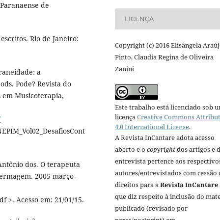
 Paranaense de
LICENÇA
 escritos. Rio de Janeiro:
Copyright (c) 2016 Elisângela Araú
Pinto, Claudia Regina de Oliveira
Zanini
oraneidade: a
pods. Pode? Revista do
s em Musicoterapia,
Este trabalho está licenciado sob 
licença
Creative Commons Attribu
/
4.0 International License
.
EPIM_Vol02_DesafiosCont
A Revista InCantare adota acesso
aberto e o
copyright
dos artigos e 
entrevista pertence aos respectivo
ntônio dos. O terapeuta
autores/entrevistados com cessão 
nfermagem. 2005 março-
direitos para a
Revista InCantare
que diz respeito à inclusão do mate
df >. Acesso em: 21/01/15.
publicado (revisado por
pares/postprint) em