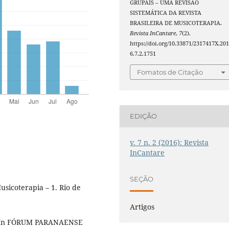
GRUPAIS – UMA REVISÃO
SISTEMÁTICA DA REVISTA
BRASILEIRA DE MUSICOTERAPIA.
Revista InCantare
,
7
(2).
https://doi.org/10.33871/2317417X.20
6.7.2.1751
Fomatos de Citação
EDIÇÃO
v. 7 n. 2 (2016): Revista
InCantare
SEÇÃO
icoterapia – 1. Rio de
Artigos
ica. In FÓRUM PARANAENSE