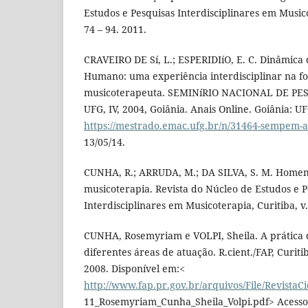
Estudos e Pesquisas Interdisciplinares em Musico
74 – 94. 2011.
CRAVEIRO DE Sí, L.; ESPERIDIíO, E. C. Dinâmica
Humano: uma experiência interdisciplinar na f
musicoterapeuta. SEMINíRIO NACIONAL DE P
UFG, IV, 2004, Goiânia. Anais Online. Goiânia: UF
https://mestrado.emac.ufg.br/n/31464-sempem-an
13/05/14.
CUNHA, R.; ARRUDA, M.; DA SILVA, S. M. Homem
musicoterapia. Revista do Núcleo de Estudos e P
Interdisciplinares em Musicoterapia, Curitiba, v. 
CUNHA, Rosemyriam e VOLPI, Sheila. A prática
diferentes áreas de atuação. R.cient./FAP, Curitiba
2008. Disponí­vel em:<
http://www.fap.pr.gov.br/arquivos/File/RevistaCi
11_Rosemyriam_Cunha_Sheila_Volpi.pdf> Acesso 