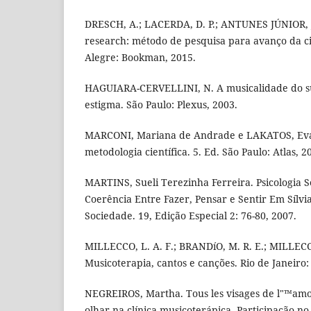
DRESCH, A.; LACERDA, D. P.; ANTUNES JÚNIOR, J.
research: método de pesquisa para avanço da ciê
Alegre: Bookman, 2015.
HAGUIARA-CERVELLINI, N. A musicalidade do s
estigma. São Paulo: Plexus, 2003.
MARCONI, Mariana de Andrade e LAKATOS, Eva
metodologia cientí­fica. 5. Ed. São Paulo: Atlas, 2
MARTINS, Sueli Terezinha Ferreira. Psicologia S
Coerência Entre Fazer, Pensar e Sentir Em Sí­lvia
Sociedade. 19, Edição Especial 2: 76-80, 2007.
MILLECCO, L. A. F.; BRANDíO, M. R. E.; MILLECCO
Musicoterapia, cantos e canções. Rio de Janeiro:
NEGREIROS, Martha. Tous les visages de l"™amo
olhar na clí­nica musicoterápica. Participação no