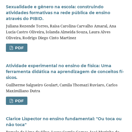
Sexualidade e gênero na escola: construindo
atividades formativas na rede pública de ensino
através do PIBID.
Juliana Rezende Torres, Raisa Carolina Carvalho Amaral, Ana
Lucia Castro Oliveira, Iolanda Almeida Souza, Laura Alves
Oliveira, Rodrigo Diego Cinto Martinez
PDF
Atividade experimental no ensino de fí­sica: Uma
ferramenta didática na aprendizagem de conceitos fí­
sicos.
Guilherme Salgueiro Goulart, Camila Thomazi Ruviaro, Carlos
Maximiliano Dutra
PDF
Clarice Lispector no ensino fundamental: "Ou toca ou
não toca"
Pamela de Lima da Silva, Lucas Corrêa Gomes, José Marinho do