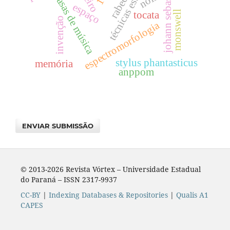
johann sebastian bach
técnicas estendidas
rabeca
casas de música
espaço
monswell
tocata
invenção
espectromorfologia
stylus phantasticus
memória
anppom
ENVIAR SUBMISSÃO
© 2013-2026 Revista Vórtex – Universidade Estadual
do Paraná – ISSN 2317-9937
CC-BY
|
Indexing Databases & Repositories
|
Qualis A1
CAPES