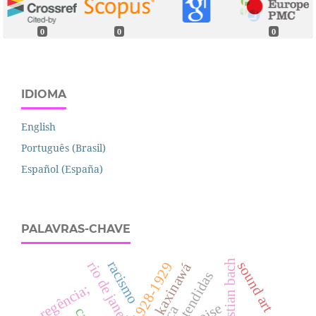
0
0
0
IDIOMA
English
Português (Brasil)
Español (España)
PALAVRAS-CHAVE
racismo
rio de janeiro
sound art
1928-1929
kaxinawá
regência;
noise