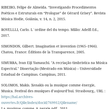
RIBEIRO, Felipe de Almeida. “Investigando Procedimentos
Poéticos e Estruturais em “Prologue” de Gérard Grisey”. Revista
Música Hodie, Goiânia, v. 14, n. 2, 2015.
ROVELLLI, Carlo. L´ordine del du tempo. Milão: Adelfi Ed.,
2017.
SIMONDON, Gilbert. Imagination et invention (1965–1966).
Chatou, France: Éditions de la Transparence, 2005.
SIMURRA, Ivan Eiji Yamauchi. "A recriação timbrística na Música
Espectral." Dissertação (Mestrado em Música) – Universidade
Estadual de Campinas. Campinas, 2011.
SOLOMOS, Makis. Xenakis ou la musique comme énergie,
Musica. Festival des musiques d’aujourd’hui. Strasbourg,. URL :
https://hal.archives-
ouvertes.fr/Qile/index/docid/769912/Qilename/
La_musique_comme_A_nergie.pdf , 2011.