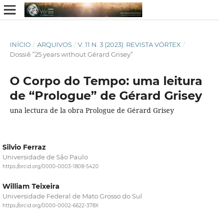
INÍCIO
/
ARQUIVOS
/
V. 11 N. 3 (2023): REVISTA VÓRTEX
/
Dossiê ”25 years without Gérard Grisey”
O Corpo do Tempo: uma leitura
de “Prologue” de Gérard Grisey
una lectura de la obra Prologue de Gérard Grisey
Silvio Ferraz
Universidade de São Paulo
https://orcid.org/0000-0003-1808-5420
William Teixeira
Universidade Federal de Mato Grosso do Sul
https://orcid.org/0000-0002-6622-378X