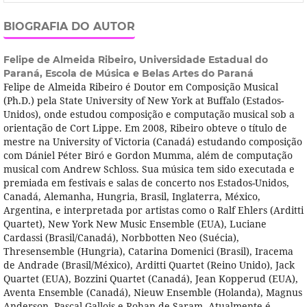
BIOGRAFIA DO AUTOR
Felipe de Almeida Ribeiro,
Universidade Estadual do
Paraná, Escola de Música e Belas Artes do Paraná
Felipe de Almeida Ribeiro é Doutor em Composição Musical
(Ph.D.) pela State University of New York at Buffalo (Estados-
Unidos), onde estudou composição e computação musical sob a
orientação de Cort Lippe. Em 2008, Ribeiro obteve o tí­tulo de
mestre na University of Victoria (Canadá) estudando composição
com Dániel Péter Biró e Gordon Mumma, além de computação
musical com Andrew Schloss. Sua música tem sido executada e
premiada em festivais e salas de concerto nos Estados-Unidos,
Canadá, Alemanha, Hungria, Brasil, Inglaterra, México,
Argentina, e interpretada por artistas como o Ralf Ehlers (Arditti
Quartet), New York New Music Ensemble (EUA), Luciane
Cardassi (Brasil/Canadá), Norbbotten Neo (Suécia),
Thresensemble (Hungria), Catarina Domenici (Brasil), Iracema
de Andrade (Brasil/México), Arditti Quartet (Reino Unido), Jack
Quartet (EUA), Bozzini Quartet (Canadá), Jean Kopperud (EUA),
Aventa Ensemble (Canadá), Nieuw Ensemble (Holanda), Magnus
Anderson, Pascal Gallois e Rohan de Saram. Atualmente é