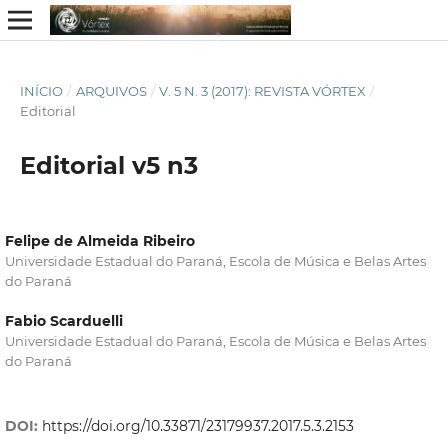
INÍCIO
/
ARQUIVOS
/
V. 5 N. 3 (2017): REVISTA VÓRTEX
/
Editorial
Editorial v5 n3
Felipe de Almeida Ribeiro
Universidade Estadual do Paraná, Escola de Música e Belas Artes
do Paraná
Fabio Scarduelli
Universidade Estadual do Paraná, Escola de Música e Belas Artes
do Paraná
DOI:
https://doi.org/10.33871/23179937.2017.5.3.2153