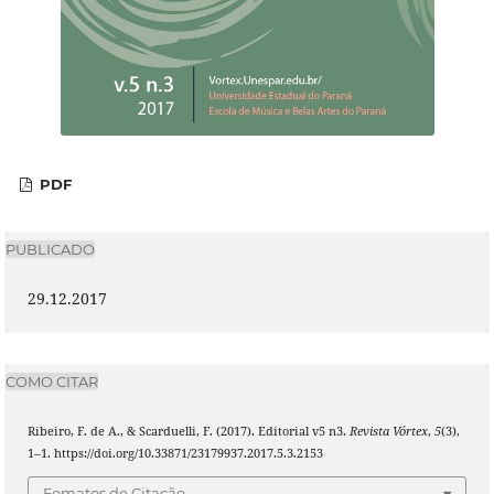
PDF
PUBLICADO
29.12.2017
COMO CITAR
Ribeiro, F. de A., & Scarduelli, F. (2017). Editorial v5 n3.
Revista Vórtex
,
5
(3),
1–1. https://doi.org/10.33871/23179937.2017.5.3.2153
Fomatos de Citação