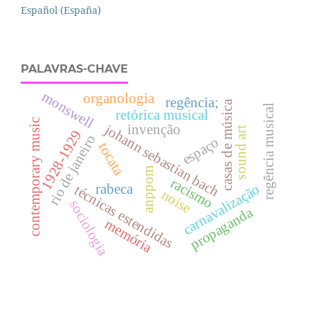
Español (España)
PALAVRAS-CHAVE
monswell
organologia
regência;
casas de música
regência musical
retórica musical
contemporary music
johann sebastian bach
invenção
sound art
1928-1929
rio de janeiro
espaço
tocata
anppom
racismo
rabeca
carnavalização
técnicas estendidas
noise
sociologia
propaganda
memória