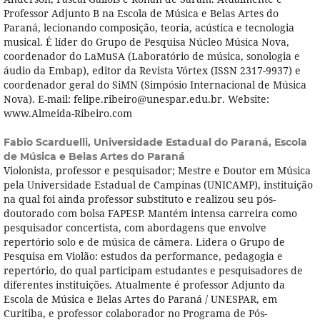
Professor Adjunto B na Escola de Música e Belas Artes do
Paraná, lecionando composição, teoria, acústica e tecnologia
musical. É lí­der do Grupo de Pesquisa Núcleo Música Nova,
coordenador do LaMuSA (Laboratório de música, sonologia e
áudio da Embap), editor da Revista Vórtex (ISSN 2317-9937) e
coordenador geral do SiMN (Simpósio Internacional de Música
Nova). E-mail: felipe.ribeiro@unespar.edu.br. Website:
www.Almeida-Ribeiro.com
Fabio Scarduelli,
Universidade Estadual do Paraná, Escola
de Música e Belas Artes do Paraná
Violonista, professor e pesquisador; Mestre e Doutor em Música
pela Universidade Estadual de Campinas (UNICAMP), instituição
na qual foi ainda professor substituto e realizou seu pós-
doutorado com bolsa FAPESP. Mantém intensa carreira como
pesquisador concertista, com abordagens que envolve
repertório solo e de música de câmera. Lidera o Grupo de
Pesquisa em Violão: estudos da performance, pedagogia e
repertório, do qual participam estudantes e pesquisadores de
diferentes instituições. Atualmente é professor Adjunto da
Escola de Música e Belas Artes do Paraná / UNESPAR, em
Curitiba, e professor colaborador no Programa de Pós-