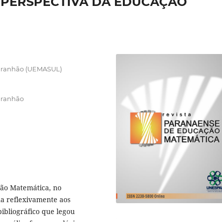
B PERSPECTIVA DA EDUCAÇÃO
Maranhão (UEMASUL)
aranhão
ção Matemática, no
na reflexivamente aos
bibliográfico que legou