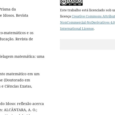
Prisma da
Este trabalho está licenciado sob 
 Idosos. Revista
licença
Creative Commons Attribut
NonCommercial-NoDerivatives 4.0
International License
.
co-matemáticos e os
ducação. Revista de
delagem matemática: uma
mento matemático em um
ese (Doutorado em
 e Ciências Exatas,
do Idoso: reflexão acerca
In: ALCÂNTARA, A. O.;