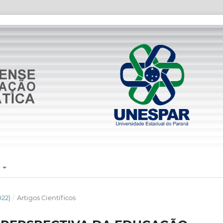
E
022)
/
Artigos Científicos