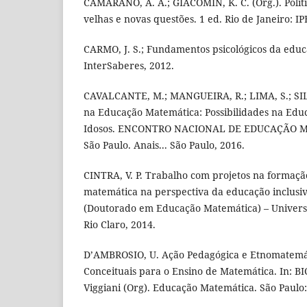
CAMARANO, A. A.; GIACOMIN, K. C. (Org.). Políti
velhas e novas questões. 1 ed. Rio de Janeiro: IP
CARMO, J. S.; Fundamentos psicológicos da educa
InterSaberes, 2012.
CAVALCANTE, M.; MANGUEIRA, R.; LIMA, S.; SILV
na Educação Matemática: Possibilidades na Educ
Idosos. ENCONTRO NACIONAL DE EDUCAÇÃO MA
São Paulo. Anais... São Paulo, 2016.
CINTRA, V. P. Trabalho com projetos na formação
matemática na perspectiva da educação inclusiv
(Doutorado em Educação Matemática) – Universi
Rio Claro, 2014.
D’AMBROSIO, U. Ação Pedagógica e Etnomatemá
Conceituais para o Ensino de Matemática. In: 
Viggiani (Org). Educação Matemática. São Paulo