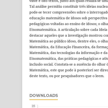
vinte e oito textos, junto aos quais realiza-se u
Tal análise permitiu constituir três ideias nuclea
pode-se tecer compreensões sobre o interrogado
educação matemática de idosos sob perspectiva 
pedagógicas voltadas ao ensino de idosos; o olha
Etnomatemática. A articulação sobre cada Ideia 
destacar aqueles que a investigação mostrou c
Matemática ao público idoso, dentre eles, o ol
Matemática, da Educação Financeira, da formaç
Matemática, das tecnologias da informação e d
Etnomatemática, das práticas pedagógicas e ati
inclusão social. Constata-se a ausência do olhar
Matemática, este que pode à posteriori ser dire
deste texto, ou por pesquisadores que o leem.
DOWNLOADS