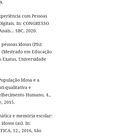
9.
Experiência com Pessoas
Digitais. In: CONGRESSO
ais... SBC, 2020.
essoas idosas (PIs):
ão (Mestrado em Educação
as Exatas, Universidade
opulação Idosa e a
i-qualitativa e
velhecimento Humano, 4.,
, 2015.
ática e memória escolar:
dosos (as). In:
A, 12., 2016, São