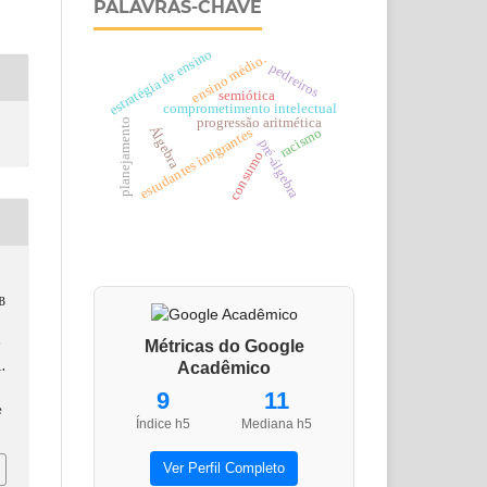
PALAVRAS-CHAVE
estratégia de ensino
ensino médio.
pedreiros
semiótica
comprometimento intelectual
progressão aritmética
planejamento
Álgebra
racismo
estudantes imigrantes
pré-álgebra
consumo
B
e
Métricas do Google
.
Acadêmico
9
11
e
Índice h5
Mediana h5
Ver Perfil Completo