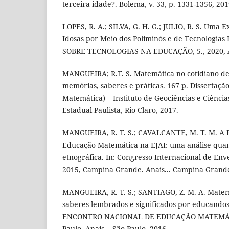
terceira idade?. Bolema, v. 33, p. 1331-1356, 201
LOPES, R. A.; SILVA, G. H. G.; JULIO, R. S. Uma 
Idosas por Meio dos Poliminós e de Tecnologias 
SOBRE TECNOLOGIAS NA EDUCAÇÃO, 5., 2020, An
MANGUEIRA; R.T. S. Matemática no cotidiano de p
memórias, saberes e práticas. 167 p. Dissertaç
Matemática) – Instituto de Geociências e Ciênci
Estadual Paulista, Rio Claro, 2017.
MANGUEIRA, R. T. S.; CAVALCANTE, M. T. M. A P
Educação Matemática na EJAI: uma análise quant
etnográfica. In: Congresso Internacional de En
2015, Campina Grande. Anais... Campina Grande
MANGUEIRA, R. T. S.; SANTIAGO, Z. M. A. Matem
saberes lembrados e significados por educandos i
ENCONTRO NACIONAL DE EDUCAÇÃO MATEMÁTIC
Paulo. Anais... São Paulo, 2016.