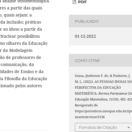
ma análise fenomenológica.
PDF
res a partir das quais
, quais sejam: a
PUBLICADO
da inclusão; práticas
r ao idoso a partir da
Nuclear possibilitou
01-12-2022
omo olhares da Educação
har da Modelagem
ão de professores de
COMO CITAR
a comunicação, da
vidades de Ensino e da
Sousa, jheferson F. de, & Pinheiro, J.
 da Filosofia da Educação
M. L. (2022). AS PESSOAS IDOSAS SO
cionado pelos autores
PERSPECTIVA DA EDUCAÇÃO
MATEMÁTICA.
Revista Paranaense D
Educação Matemática
,
11
(26), 402–421
Recuperado de
https://periodicos.unespar.edu.br/rp
m/article/view/5138
Fomatos de Citação