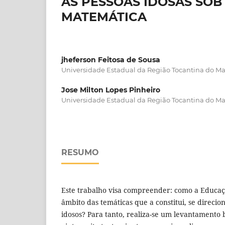
AS PESSOAS IDOSAS SO
MATEMÁTICA
jheferson Feitosa de Sousa
Universidade Estadual da Região Tocantina do 
Jose Milton Lopes Pinheiro
Universidade Estadual da Região Tocantina do M
RESUMO
Este trabalho visa compreender: como a Educa
âmbito das temáticas que a constitui, se direcio
idosos? Para tanto, realiza-se um levantamento 