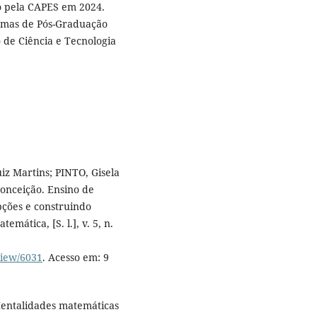
 pela CAPES em 2024.
amas de Pós-Graduação
 de Ciência e Tecnologia
z Martins; PINTO, Gisela
nceição. Ensino de
ções e construindo
ática, [S. l.], v. 5, n.
view/6031
. Acesso em: 9
entalidades matemáticas