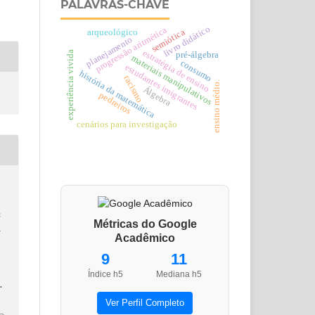
PALAVRAS-CHAVE
livro didático
progressão aritmética
semiótica
arqueológico
planejamento
estratégia de ensino
experiência vivida
pré-álgebra
materiais manipulativos
consumo
estudantes imigrantes
história da matemática
racismo
ensino médio.
Álgebra
pedreiros
cenários para investigação
:
Métricas do Google
a
Acadêmico
9
11
Índice h5
Mediana h5
.
Ver Perfil Completo