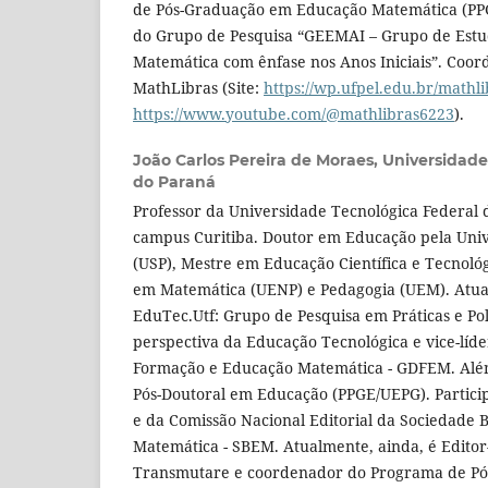
de Pós-Graduação em Educação Matemática (PP
do Grupo de Pesquisa “GEEMAI – Grupo de Est
Matemática com ênfase nos Anos Iniciais”. Coor
MathLibras (Site:
https://wp.ufpel.edu.br/mathli
https://www.youtube.com/@mathlibras6223
).
João Carlos Pereira de Moraes,
Universidade
do Paraná
Professor da Universidade Tecnológica Federal 
campus Curitiba. Doutor em Educação pela Univ
(USP), Mestre em Educação Científica e Tecnológ
em Matemática (UENP) e Pedagogia (UEM). Atua
EduTec.Utf: Grupo de Pesquisa em Práticas e Pol
perspectiva da Educação Tecnológica e vice-líd
Formação e Educação Matemática - GDFEM. Além 
Pós-Doutoral em Educação (PPGE/UEPG). Parti
e da Comissão Nacional Editorial da Sociedade 
Matemática - SBEM. Atualmente, ainda, é Editor
Transmutare e coordenador do Programa de P