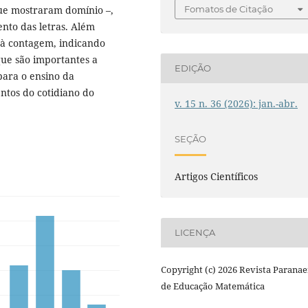
Fomatos de Citação
ue mostraram domínio –,
nto das letras. Além
o à contagem, indicando
que são importantes a
EDIÇÃO
para o ensino da
ntos do cotidiano do
v. 15 n. 36 (2026): jan.-abr.
SEÇÃO
Artigos Científicos
LICENÇA
Copyright (c) 2026 Revista Parana
de Educação Matemática