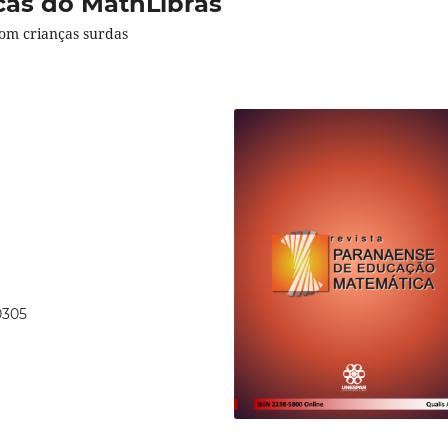
as do MathLibras
com crianças surdas
0305