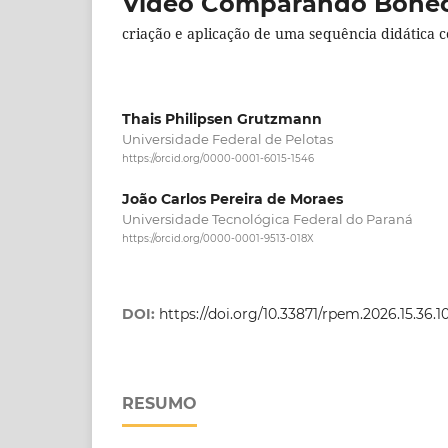
Vídeo Comparando Bonec
criação e aplicação de uma sequência didática 
Thais Philipsen Grutzmann
Universidade Federal de Pelotas
https://orcid.org/0000-0001-6015-1546
João Carlos Pereira de Moraes
Universidade Tecnológica Federal do Paraná
https://orcid.org/0000-0001-9513-018X
DOI:
https://doi.org/10.33871/rpem.2026.15.36.1
RESUMO