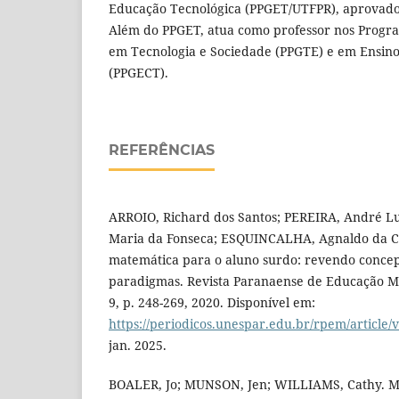
Educação Tecnológica (PPGET/UTFPR), aprovado
Além do PPGET, atua como professor nos Progr
em Tecnologia e Sociedade (PPGTE) e em Ensino
(PPGECT).
REFERÊNCIAS
ARROIO, Richard dos Santos; PEREIRA, André Lui
Maria da Fonseca; ESQUINCALHA, Agnaldo da Co
matemática para o aluno surdo: revendo concep
paradigmas. Revista Paranaense de Educação Matem
9, p. 248-269, 2020. Disponível em:
https://periodicos.unespar.edu.br/rpem/article/
jan. 2025.
BOALER, Jo; MUNSON, Jen; WILLIAMS, Cathy. M