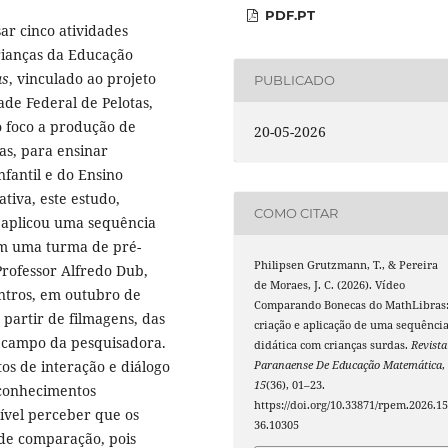
PDF.PT
ar cinco atividades
rianças da Educação
as
, vinculado ao projeto
PUBLICADO
ade Federal de Pelotas,
o foco a produção de
20-05-2026
ras, para ensinar
fantil e do Ensino
iva, este estudo,
COMO CITAR
 aplicou uma sequência
em uma turma de pré-
Philipsen Grutzmann, T., & Pereira
Professor Alfredo Dub,
de Moraes, J. C. (2026). Vídeo
ontros, em outubro de
Comparando Bonecas do MathLibras
 partir de filmagens, das
criação e aplicação de uma sequênci
e campo da pesquisadora.
didática com crianças surdas.
Revista
os de interação e diálogo
Paranaense De Educação Matemática
,
15
(36), 01–23.
 conhecimentos
https://doi.org/10.33871/rpem.2026.15
sível perceber que os
36.10305
 de comparação, pois