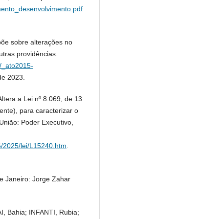
imento_desenvolvimento.pdf
.
põe sobre alterações no
utras providências.
3/_ato2015-
de 2023.
ltera a Lei nº 8.069, de 13
ente), para caracterizar o
a União: Poder Executivo,
6/2025/lei/L15240.htm
.
e Janeiro: Jorge Zahar
Bahia; INFANTI, Rubia;