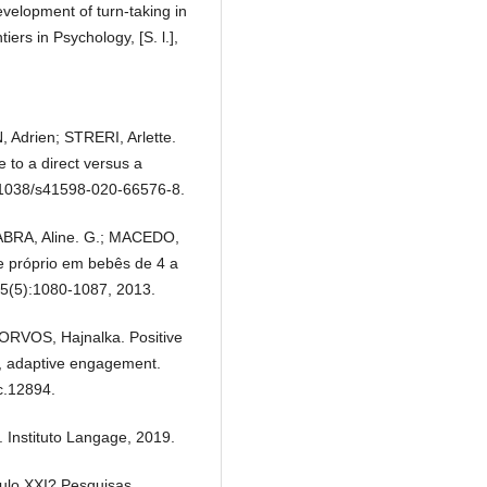
elopment of turn-taking in
ers in Psychology, [S. l.],
Adrien; STRERI, Arlette.
 to a direct versus a
0.1038/s41598-020-66576-8.
ABRA, Aline. G.; MACEDO,
e próprio em bebês de 4 a
15(5):1080-1087, 2013.
 ORVOS, Hajnalka. Positive
e, adaptive engagement.
c.12894.
Instituto Langage, 2019.
ulo XXI? Pesquisas