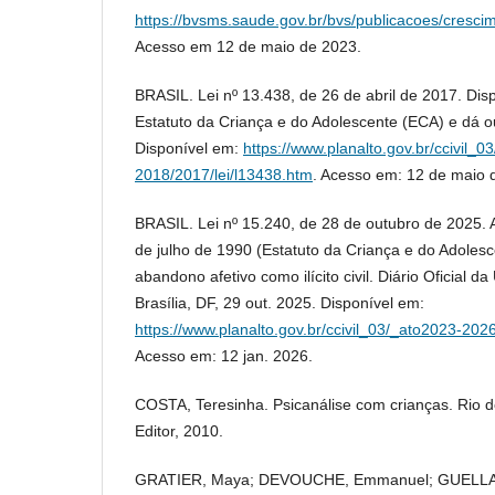
https://bvsms.saude.gov.br/bvs/publicacoes/cresc
Acesso em 12 de maio de 2023.
BRASIL. Lei nº 13.438, de 26 de abril de 2017. Dis
Estatuto da Criança e do Adolescente (ECA) e dá o
Disponível em:
https://www.planalto.gov.br/ccivil_0
2018/2017/lei/l13438.htm
. Acesso em: 12 de maio 
BRASIL. Lei nº 15.240, de 28 de outubro de 2025. A
de julho de 1990 (Estatuto da Criança e do Adolesc
abandono afetivo como ilícito civil. Diário Oficial d
Brasília, DF, 29 out. 2025. Disponível em:
https://www.planalto.gov.br/ccivil_03/_ato2023-202
Acesso em: 12 jan. 2026.
COSTA, Teresinha. Psicanálise com crianças. Rio d
Editor, 2010.
GRATIER, Maya; DEVOUCHE, Emmanuel; GUELLAI, 