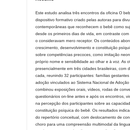
Este estudo analisa três encontros da oficina O b
dispositivo formativo criado pelas autoras para div
contemporâneas que reconhecem o bebê como sujeit
desde os primeiros dias de vida, em contraste com
o consideravam mero receptor. Os conteúdos abord
crescimento, desenvolvimento e constituição psíqu
sobre competências precoces, como imitação neon
próprio nome e sensibilidade ao olhar e à voz. As o
presencialmente em três cidades brasileiras, com 
cada, reunindo 32 participantes: famílias gestantes
adoção vinculados ao Sistema Nacional de Adoção 
combinou exposições orais, vídeos, rodas de conve
questionários on-line antes e após os encontros, v
na percepção dos participantes sobre as capacida
constituição psíquica do bebê. Os resultados indica
do repertório conceitual, com deslocamento de co
choro para uma compreensão multimodal da lingua