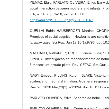
YILMAZ, Ebru; PARLATO-OLIVEIRA, Erika. Early dev
vocal interaction between mothers and infants. Fronti
v. 6, n. 1167, p. 1–10, set. 2015. DOI:
https://doi.org/10.3389/fpsyg.2015.01167
GUELLAÏ, Bahia; HAUSBERGER, Martine.; CHOPIN, 
Premises of social cognition: Newborns are sensitive
faraway gaze. Sci Rep. Jun 17;10(1):9796. doi: 1
MACHADO, Nathália. P.; CRUZ, Luciana. F. da; SE
Elizeu. C. Investigação do reconhecimento do nom
5 meses: um estudo piloto. Rev. CEFAC. Set-Out; 
NAGY, Emese.; PILLING, Karen.; BLAKE, Victoria.;
evidence for neonatal imitation: A general respons
Dev Sci. 2020 Mar;23(2): e12894. doi: 10.1111/des
PARLATO-OLIVEIRA, Erika. Saberes do bebê. 1.ed. 
PARLATO-OLIVEIRA, Erika. Quem é o bebê do séc