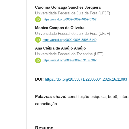
Carolina Gonzaga Sanches Jorquera
Universidade Federal de Juiz de Fora (UFJF)
https://orcid.org/0009-0009-4659-3757
Monica Campos de Oliveira
Universidade Federal de Juiz de Fora (UFJF)
https://orcid.org/0000-0003-3805-5149
Ana Clébia de Araújo Araújo
Universidade Federal do Tocantins (UFT)
https://orcid.org/0009-0007-5318-0382
DOI:
https://doi.org/10.33871/22386084.2026.16.11093
Palavras-chave:
constituição psíquica, bebê, inter
capacitação
Resumo