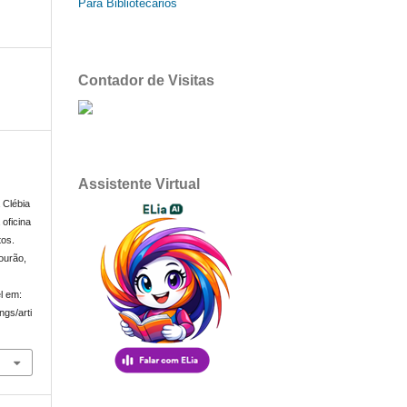
Para Bibliotecários
Contador de Visitas
Assistente Virtual
Clébia
oficina
tos.
ourão,
l em:
ngs/arti