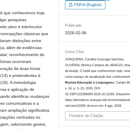
PDF/A (English)
ebê que conhecemos hoje,
ulgar pesquisas
Publicado
o ativo e interlocutor
2026-02-06
 concepções clássicas que
aram distinções entre
ica, além de evidências
Como Citar
atal, reconhecimento do
JORQUERA, Carolina Gonzaga Sanches;
ficinas ocorreram
OLIVEIRA, Monica Campos de; ARAÚJO, Ana 
duração de duas horas
de Araújo. O bebê que conhecemos hoje: uma 
 (14) e pretendentes à
como espaço de atualização dos conhecimen
(18). A metodologia
Revista Educação e Linguagens
, Campo M
v. 16, p. 1–15, 2026. DOI:
rsa e aplicação de
10.33871/22386084.2026.16.11093. Disponíve
isando identificar mudanças
https://periodicos.unespar.edu.br/revistaeducli
des comunicativas e a
cle/view/11093. Acesso em: 8 ago. 2026.
ram ampliação significativa
Fomatos de Citação
ncepções centradas no
gem, valorizando gestos,