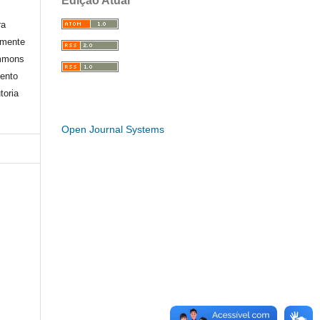
Edição Atual
ra
amente
ommons
mento
toria
Open Journal Systems