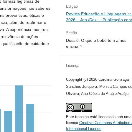
o formas legítimas de
Edição
transformações nos saberes
Revista Educação e Linguagens, v.
ns preventivas, éticas e
2026 – Jan./Dez. – Publicação con
ncia, além de reafirmar o
va. A experiência mostrou-
Seção
a relevância de ações
Dossiê: O que o bebê tem a nos
 qualificação do cuidado e
ensinar?
Licença
Copyright (c) 2026 Carolina Gonzaga
Sanches Jorquera, Monica Campos d
Oliveira, Ana Clébia de Araújo Araújo
Este trabalho está licenciado sob uma
licença
Creative Commons Attribution 
International License
.