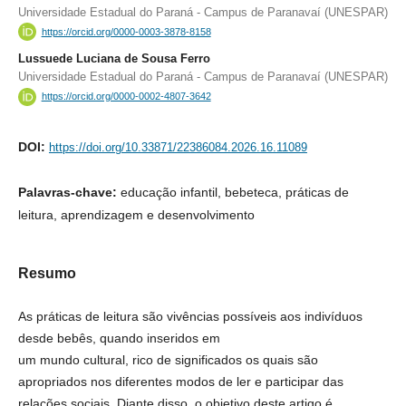
Universidade Estadual do Paraná - Campus de Paranavaí (UNESPAR)
https://orcid.org/0000-0003-3878-8158
Lussuede Luciana de Sousa Ferro
Universidade Estadual do Paraná - Campus de Paranavaí (UNESPAR)
https://orcid.org/0000-0002-4807-3642
DOI:
https://doi.org/10.33871/22386084.2026.16.11089
Palavras-chave:
educação infantil, bebeteca, práticas de
leitura, aprendizagem e desenvolvimento
Resumo
As práticas de leitura são vivências possíveis aos indivíduos
desde bebês, quando inseridos em
um mundo cultural, rico de significados os quais são
apropriados nos diferentes modos de ler e participar das
relações sociais. Diante disso, o objetivo deste artigo é