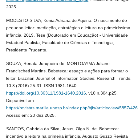
2025.
MODESTO-SILVA, Kenia Adriana de Aquino. O nascimento do
pequeno leitor: mediação, estratégias e leitura na primeiríssima
infância. 2019. Tese (Doutorado em Educação) - Universidade
Estadual Paulista, Faculdade de Ciências e Tecnologia,
Presidente Prudente.
SOUZA, Renata Junqueira de; MONTOAYMA Juliane
Francischeti Martins. Bebeteca: espaço e ações para formar o
leitor. Brazilian Journal of Information Studies: Research Trends.
10:3 (2016) 25-31. ISSN 1981-1640.
https://doi.org/10.36311/1981-1640.2016
. v10 n.304.p25.
Disponível em:
https://revistas.marilia.unesp.br/index.php/bjis/article/view/5857/42
Acesso em: 20 dez 2025.
SANTOS, Gabriela da Silva; Jesus, Olga N. de. Bebeteca:
incentivo a leitura na primeira infância. Augusto Guzzo Revista