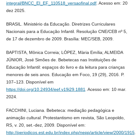
integral/BNCC_EI_EF_110518_versaofinal.pdf
. Acesso em: 20
dez 2025.
BRASIL. Ministério da Educação. Diretrizes Curriculares
Nacionais para a Educação Infantil. Resolução CNE/CEB nº 5,
de 17 de dezembro de 2009. Brasília: MEC/SEB, 2009.
BAPTISTA, Mônica Correia; LÓPEZ, Mària Emília; ALMEIDA
JÚNIOR, José Simões de. Bebetecas nas Instituições de
Educação Infantil: espaços do livro e da leitura para crianças
menores de seis anos. Educação em Foco, 19 (29), 2016. P.
107–123. Disponível em
https://doi.org/10.24934/eef.v19i29.1881
. Acesso em: 10 mar.
2024.
FACCHINI, Luciana. Bebeteca: mediação pedagógica e
animação cultural. Protestantismo em revista, São Leopoldo,
RS, v. 20, set.-dez, 2009. Disponível em:
http://periodicos.est.edu.br/index.php/nepp/article/view/2000/1915
.