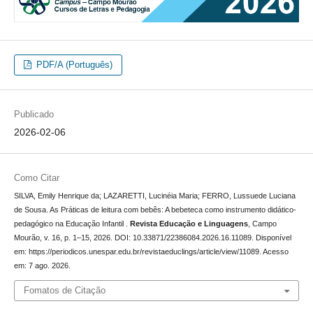
PDF/A (Português)
Publicado
2026-02-06
Como Citar
SILVA, Emily Henrique da; LAZARETTI, Lucinéia Maria; FERRO, Lussuede Luciana
de Sousa. As Práticas de leitura com bebês: A bebeteca como instrumento didático-
pedagógico na Educação Infantil .
Revista Educação e Linguagens
, Campo
Mourão, v. 16, p. 1–15, 2026. DOI: 10.33871/22386084.2026.16.11089. Disponível
em: https://periodicos.unespar.edu.br/revistaeduclings/article/view/11089. Acesso
em: 7 ago. 2026.
Fomatos de Citação