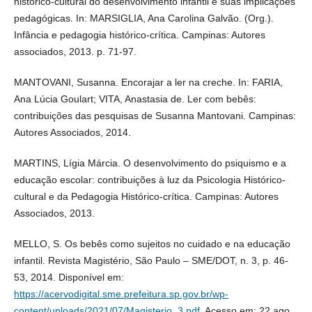
histórico-cultural do desenvolvimento infantil e suas implicações
pedagógicas. In: MARSIGLIA, Ana Carolina Galvão. (Org.).
Infância e pedagogia histórico-crítica. Campinas: Autores
associados, 2013. p. 71-97.
MANTOVANI, Susanna. Encorajar a ler na creche. In: FARIA,
Ana Lúcia Goulart; VITA, Anastasia de. Ler com bebês:
contribuições das pesquisas de Susanna Mantovani. Campinas:
Autores Associados, 2014.
MARTINS, Lígia Márcia. O desenvolvimento do psiquismo e a
educação escolar: contribuições à luz da Psicologia Histórico-
cultural e da Pedagogia Histórico-crítica. Campinas: Autores
Associados, 2013.
MELLO, S. Os bebês como sujeitos no cuidado e na educação
infantil. Revista Magistério, São Paulo – SME/DOT, n. 3, p. 46-
53, 2014. Disponível em:
https://acervodigital.sme.prefeitura.sp.gov.br/wp-
content/uploads/2021/07/Magisterio_3.pdf
. Acesso em: 22 ago.