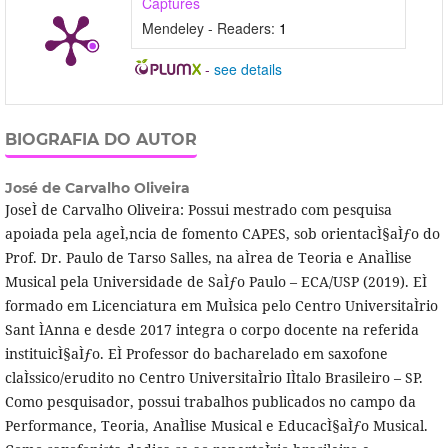
Captures
Mendeley - Readers:
1
-
see details
BIOGRAFIA DO AUTOR
José de Carvalho Oliveira
JoseÌ de Carvalho Oliveira: Possui mestrado com pesquisa
apoiada pela ageÌ‚ncia de fomento CAPES, sob orientacÌ§aÌƒo do
Prof. Dr. Paulo de Tarso Salles, na aÌrea de Teoria e AnaÌlise
Musical pela Universidade de SaÌƒo Paulo – ECA/USP (2019). EÌ
formado em Licenciatura em MuÌsica pelo Centro UniversitaÌrio
Sant ÌAnna e desde 2017 integra o corpo docente na referida
instituicÌ§aÌƒo. EÌ Professor do bacharelado em saxofone
claÌssico/erudito no Centro UniversitaÌrio IÌtalo Brasileiro – SP.
Como pesquisador, possui trabalhos publicados no campo da
Performance, Teoria, AnaÌlise Musical e EducacÌ§aÌƒo Musical.