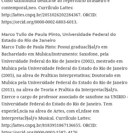
Como saxofonista dedica-se ao repertoÌrio brasileiro e
contemporaÌ‚neo. CurriÌculo Lattes:
http://lattes.cnpq.br/2051026202284367. ORCID:
https://orcid.org/0000-0002-6803-6013.
Marco Tulio de Paula Pinto,
Universidade Federal do
Estado do Rio de Janeiro
Marco Tulio de Paula Pinto: Possui graduacÌ§aÌƒo em
Bacharelado em MuÌsica/Instrumento: Saxofone, pela
Universidade Federal do Rio de Janeiro (2002), mestrado em
MuÌsica pela Universidade Federal do Estado do Rio de Janeiro
(2005), na aÌrea de PraÌticas Interpretativas; Doutorado em
MuÌsica pela Universidade Federal do Estado do Rio de Janeiro
(2011), na aÌrea de Teoria e PraÌtica da InterpretacÌ§aÌƒo.
Exerce o cargo de professor associado de saxofone na UNIRIO -
Universidade Federal do Estado do Rio de Janeiro. Tem
experieÌ‚ncia na aÌrea de Artes, com eÌ‚nfase em
InterpretacÌ§aÌƒo Musical. CurriÌculo Lattes:
http://lattes.cnpq.br/8183951867136655. ORCID:
https://orcid.org/0000-0003-1587- 4176.