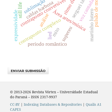
serguei taneyev
ritmo de frase
pulsão de morte
contraponto conversível
sublimação
voz cantada
caldas barbosa
still life
martinho lutero
Área artes/música
expressividade
análise
contraponto complexo
supereu
mito
lied
perí­odo romântico
ENVIAR SUBMISSÃO
© 2013-2026 Revista Vórtex – Universidade Estadual
do Paraná – ISSN 2317-9937
CC-BY
|
Indexing Databases & Repositories
|
Qualis A1
CAPES