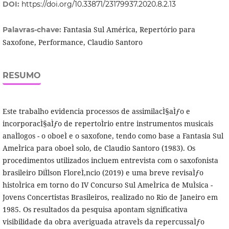
DOI:
https://doi.org/10.33871/23179937.2020.8.2.13
Fantasia Sul América, Repertório para
Palavras-chave:
Saxofone, Performance, Claudio Santoro
RESUMO
Este trabalho evidencia processos de assimilacÌ§aÌƒo e
incorporacÌ§aÌƒo de repertoÌrio entre instrumentos musicais
anaÌlogos - o oboeÌ e o saxofone, tendo como base a Fantasia Sul
AmeÌrica para oboeÌ solo, de Claudio Santoro (1983). Os
procedimentos utilizados incluem entrevista com o saxofonista
brasileiro DiÌlson FloreÌ‚ncio (2019) e uma breve revisaÌƒo
histoÌrica em torno do IV Concurso Sul AmeÌrica de MuÌsica -
Jovens Concertistas Brasileiros, realizado no Rio de Janeiro em
1985. Os resultados da pesquisa apontam significativa
visibilidade da obra averiguada atraveÌs da repercussaÌƒo