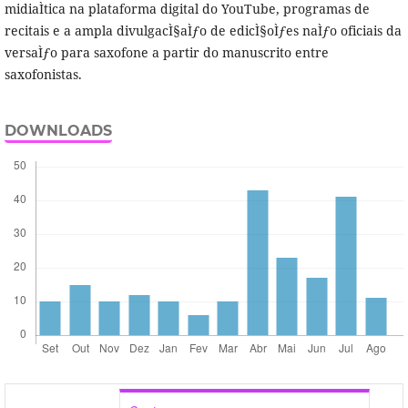
midiaÌtica na plataforma digital do YouTube, programas de
recitais e a ampla divulgacÌ§aÌƒo de edicÌ§oÌƒes naÌƒo oficiais da
versaÌƒo para saxofone a partir do manuscrito entre
saxofonistas.
DOWNLOADS