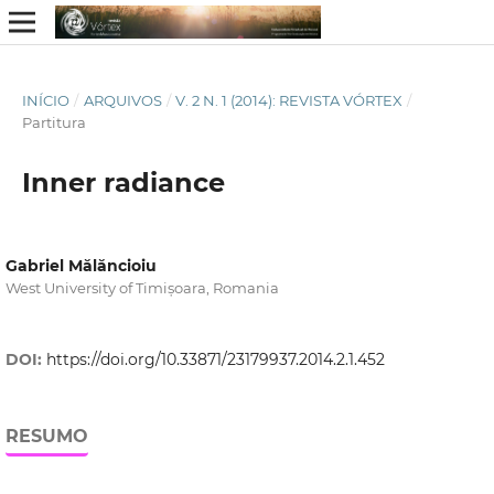
INÍCIO
/
ARQUIVOS
/
V. 2 N. 1 (2014): REVISTA VÓRTEX
/
Partitura
Inner radiance
Gabriel Mălăncioiu
West University of Timișoara, Romania
DOI:
https://doi.org/10.33871/23179937.2014.2.1.452
RESUMO