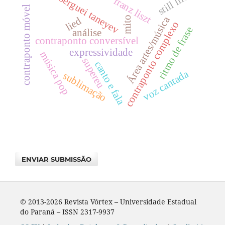
still life
serguei taneyev
franz liszt
contraponto móvel
Área artes/música
mito
lied
contraponto complexo
ritmo de frase
análise
contraponto conversível
expressividade
música pop
supereu
canto e fala
voz cantada
sublimação
ENVIAR SUBMISSÃO
© 2013-2026 Revista Vórtex – Universidade Estadual
do Paraná – ISSN 2317-9937