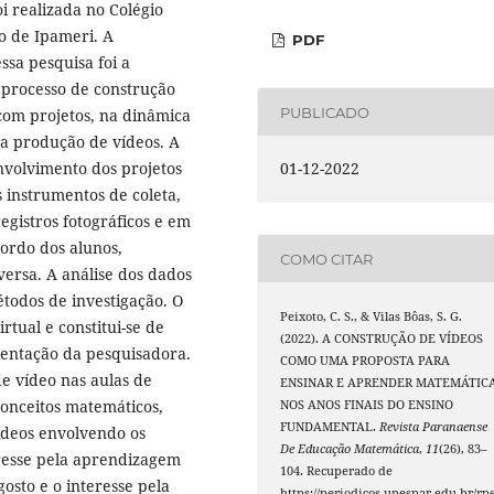
i realizada no Colégio
io de Ipameri. A
PDF
sa pesquisa foi a
 processo de construção
PUBLICADO
com projetos, na dinâmica
 a produção de vídeos. A
nvolvimento dos projetos
01-12-2022
 instrumentos de coleta,
egistros fotográficos e em
bordo dos alunos,
COMO CITAR
versa. A análise dos dados
todos de investigação. O
Peixoto, C. S., & Vilas Bôas, S. G.
tual e constitui-se de
(2022). A CONSTRUÇÃO DE VÍDEOS
ientação da pesquisadora.
COMO UMA PROPOSTA PARA
e vídeo nas aulas de
ENSINAR E APRENDER MATEMÁTIC
onceitos matemáticos,
NOS ANOS FINAIS DO ENSINO
FUNDAMENTAL.
Revista Paranaense
vídeos envolvendo os
De Educação Matemática
,
11
(26), 83–
resse pela aprendizagem
104. Recuperado de
gosto e o interesse pela
https://periodicos.unespar.edu.br/rp