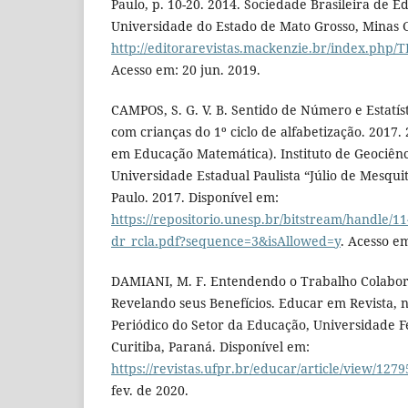
Paulo, p. 10-20. 2014. Sociedade Brasileira de 
Universidade do Estado de Mato Grosso, Minas G
http://editorarevistas.mackenzie.br/index.php/T
Acesso em: 20 jun. 2019.
CAMPOS, S. G. V. B. Sentido de Número e Estatís
com crianças do 1º ciclo de alfabetização. 2017.
em Educação Matemática). Instituto de Geociênc
Universidade Estadual Paulista “Júlio de Mesquita
Paulo. 2017. Disponível em:
https://repositorio.unesp.br/bitstream/handle/
dr_rcla.pdf?sequence=3&isAllowed=y
. Acesso e
DAMIANI, M. F. Entendendo o Trabalho Colabor
Revelando seus Benefícios. Educar em Revista, n.
Periódico do Setor da Educação, Universidade F
Curitiba, Paraná. Disponível em:
https://revistas.ufpr.br/educar/article/view/127
fev. de 2020.