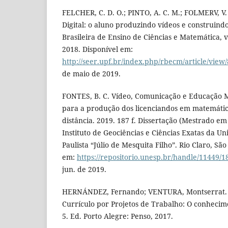
FELCHER, C. D. O.; PINTO, A. C. M.; FOLMERV, 
Digital: o aluno produzindo vídeos e construindo
Brasileira de Ensino de Ciências e Matemática, v. 1
2018. Disponível em:
http://seer.upf.br/index.php/rbecm/article/view
de maio de 2019.
FONTES, B. C. Vídeo, Comunicação e Educação 
para a produção dos licenciandos em matemáti
distância. 2019. 187 f. Dissertação (Mestrado e
Instituto de Geociências e Ciências Exatas da U
Paulista “Júlio de Mesquita Filho”. Rio Claro, São
em:
https://repositorio.unesp.br/handle/11449/
jun. de 2019.
HERNÁNDEZ, Fernando; VENTURA, Montserrat. 
Currículo por Projetos de Trabalho: O conhecim
5. Ed. Porto Alegre: Penso, 2017.