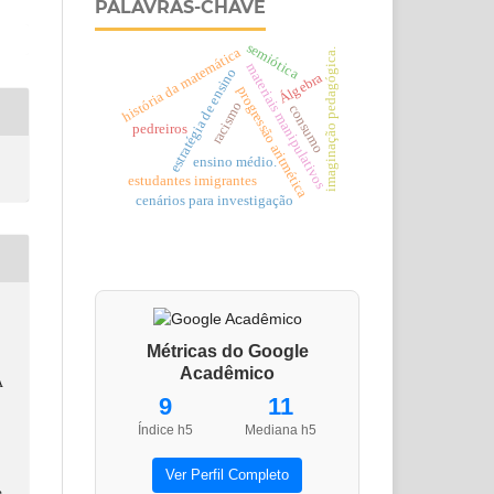
PALAVRAS-CHAVE
semiótica
história da matemática
imaginação pedagógica.
materiais manipulativos
estratégia de ensino
Álgebra
progressão aritmética
racismo
consumo
pedreiros
ensino médio.
estudantes imigrantes
cenários para investigação
Métricas do Google
Acadêmico
A
9
11
Índice h5
Mediana h5
Ver Perfil Completo
e