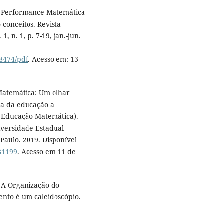
V. Performance Matemática
 conceitos. Revista
, n. 1, p. 7-19, jan.-jun.
/8474/pdf
. Acesso em: 13
Matemática: Um olhar
ca da educação a
m Educação Matemática).
niversidade Estadual
 Paulo. 2019. Disponível
181199
. Acesso em 11 de
A Organização do
ento é um caleidoscópio.