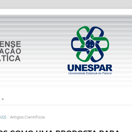
E
022)
/
Artigos Científicos