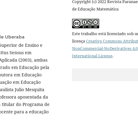
Copyright (c) 2022 Revista Parana
de Educação Matemática
Este trabalho está licenciado sob 
de Uberaba
licença
Creative Commons Attribut
Superior de Ensino e
NonCommercial-NoDerivatives 4.0
attus Sensus em
International License
.
 Aplicada (2003), ambas
strado em Educação pela
doutora em Educação
duação em Educação
ulista Julio Mesquita
rofessora aposentada da
a titular do Programa de
ocente para a educação