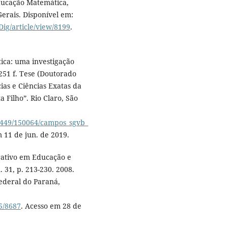
Educação Matemática,
erais. Disponível em:
Dig/article/view/8199
.
tica: uma investigação
 251 f. Tese (Doutorado
ias e Ciências Exatas da
 Filho”. Rio Claro, São
11449/150064/campos_sgvb_
m 11 de jun. de 2019.
ativo em Educação e
 31, p. 213-230. 2008.
ederal do Paraná,
95/8687
. Acesso em 28 de