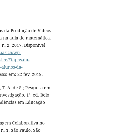
as da Produção de Vídeos
a na aula de matemática.
 n. 2, 2017. Disponível
basica/wp-
sler-Etapas-da-
lunos-da-
esso em: 22 fev. 2019.
 T. A. de S.; Pesquisa em
nvestigação. 1ª. ed. Belo
endências em Educação
zagem Colaborativa no
 n. 1, São Paulo, São