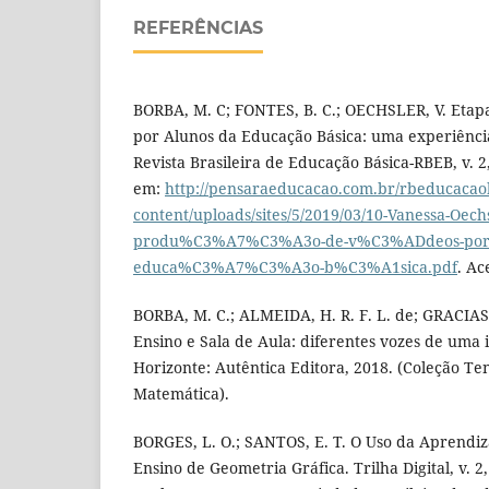
REFERÊNCIAS
BORBA, M. C; FONTES, B. C.; OECHSLER, V. Etap
por Alunos da Educação Básica: uma experiênci
Revista Brasileira de Educação Básica-RBEB, v. 2,
em:
http://pensaraeducacao.com.br/rbeducacao
content/uploads/sites/5/2019/03/10-Vanessa-Oech
produ%C3%A7%C3%A3o-de-v%C3%ADdeos-por-a
educa%C3%A7%C3%A3o-b%C3%A1sica.pdf
. Ac
BORBA, M. C.; ALMEIDA, H. R. F. L. de; GRACIAS,
Ensino e Sala de Aula: diferentes vozes de uma i
Horizonte: Autêntica Editora, 2018. (Coleção T
Matemática).
BORGES, L. O.; SANTOS, E. T. O Uso da Aprendi
Ensino de Geometria Gráfica. Trilha Digital, v. 2,