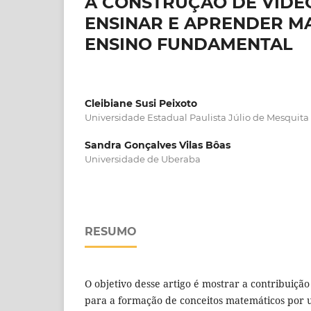
A CONSTRUÇÃO DE VÍDE
ENSINAR E APRENDER MA
ENSINO FUNDAMENTAL
Cleibiane Susi Peixoto
Universidade Estadual Paulista Júlio de Mesquita 
Sandra Gonçalves Vilas Bôas
Universidade de Uberaba
RESUMO
O objetivo desse artigo é mostrar a contribuiçã
para a formação de conceitos matemáticos por 