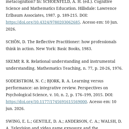
metacognition? In: SCHOENFELD, A. H. (ed.). Cognitive
Science and Mathematics Education. Hillsdale: Lawrence
Erlbaum Associates, 1987. p. 189-215. DOI:
https://doi.org/10.4324/9780203062685
. Acesso em: 10 jun.
2026.
SCHÖN, D. The Reflective Practitioner: how professionals
think in action. New York: Basic Books, 1983.
SKEMP, R. R. Relational understanding and instrumental
understanding. Mathematics Teaching, n. 77, p. 20-26, 1976.
SODERSTROM, N. C.; BJORK, R. A. Learning versus
performance: an integrative review. Perspectives on
Psychological Science, v. 10, n. 2, p. 176–199, 2015. DOI:
https://doi.org/10.1177/1745691615569000
. Acesso em: 10
jun. 2026.
SWING, E. L.; GENTILE, D. A.; ANDERSON, C. A.; WALSH, D.
A. Television and video game exposure and the