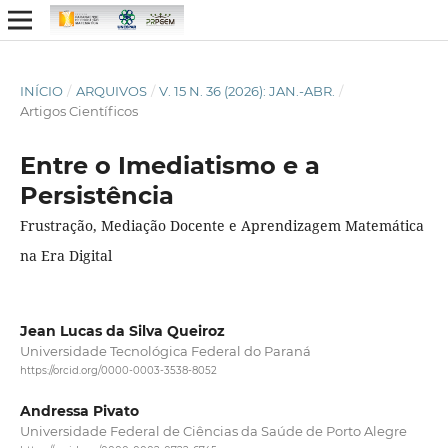
INÍCIO
/
ARQUIVOS
/
V. 15 N. 36 (2026): JAN.-ABR.
/
Artigos Científicos
Entre o Imediatismo e a
Persistência
Frustração, Mediação Docente e Aprendizagem Matemática
na Era Digital
Jean Lucas da Silva Queiroz
Universidade Tecnológica Federal do Paraná
https://orcid.org/0000-0003-3538-8052
Andressa Pivato
Universidade Federal de Ciências da Saúde de Porto Alegre