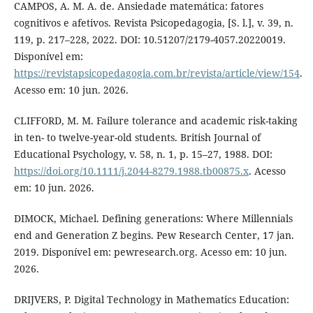
CAMPOS, A. M. A. de. Ansiedade matemática: fatores
cognitivos e afetivos. Revista Psicopedagogia, [S. l.], v. 39, n.
119, p. 217–228, 2022. DOI: 10.51207/2179-4057.20220019.
Disponível em:
https://revistapsicopedagogia.com.br/revista/article/view/154
.
Acesso em: 10 jun. 2026.
CLIFFORD, M. M. Failure tolerance and academic risk-taking
in ten- to twelve-year-old students. British Journal of
Educational Psychology, v. 58, n. 1, p. 15–27, 1988. DOI:
https://doi.org/10.1111/j.2044-8279.1988.tb00875.x
. Acesso
em: 10 jun. 2026.
DIMOCK, Michael. Defining generations: Where Millennials
end and Generation Z begins. Pew Research Center, 17 jan.
2019. Disponível em: pewresearch.org. Acesso em: 10 jun.
2026.
DRIJVERS, P. Digital Technology in Mathematics Education: