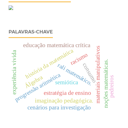
PALAVRAS-CHAVE
educação matemática crítica
materiais manipulativos
história da matemática
experiência vivida
racismo
noções matemáticas.
consumo
rali matemático.
progressão aritmética
Álgebra
pedreiros
semiótica
estratégia de ensino
imaginação pedagógica.
cenários para investigação