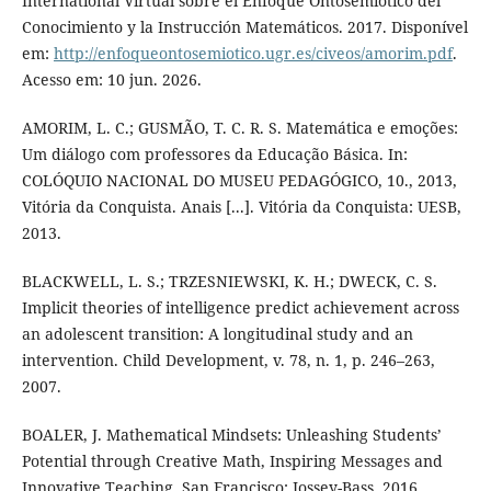
International Virtual sobre el Enfoque Ontosemiótico del
Conocimiento y la Instrucción Matemáticos. 2017. Disponível
em:
http://enfoqueontosemiotico.ugr.es/civeos/amorim.pdf
.
Acesso em: 10 jun. 2026.
AMORIM, L. C.; GUSMÃO, T. C. R. S. Matemática e emoções:
Um diálogo com professores da Educação Básica. In:
COLÓQUIO NACIONAL DO MUSEU PEDAGÓGICO, 10., 2013,
Vitória da Conquista. Anais [...]. Vitória da Conquista: UESB,
2013.
BLACKWELL, L. S.; TRZESNIEWSKI, K. H.; DWECK, C. S.
Implicit theories of intelligence predict achievement across
an adolescent transition: A longitudinal study and an
intervention. Child Development, v. 78, n. 1, p. 246–263,
2007.
BOALER, J. Mathematical Mindsets: Unleashing Students’
Potential through Creative Math, Inspiring Messages and
Innovative Teaching. San Francisco: Jossey-Bass, 2016.