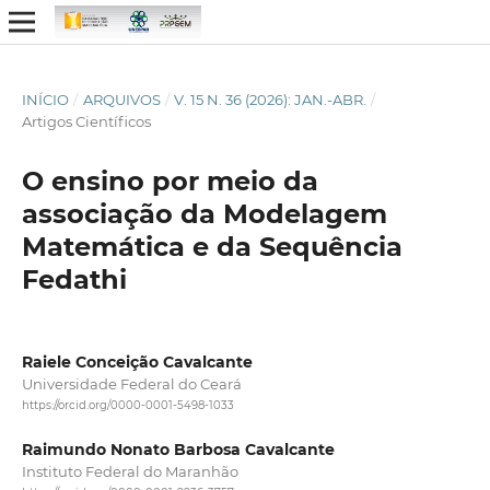
INÍCIO
/
ARQUIVOS
/
V. 15 N. 36 (2026): JAN.-ABR.
/
Artigos Científicos
O ensino por meio da
associação da Modelagem
Matemática e da Sequência
Fedathi
Raiele Conceição Cavalcante
Universidade Federal do Ceará
https://orcid.org/0000-0001-5498-1033
Raimundo Nonato Barbosa Cavalcante
Instituto Federal do Maranhão