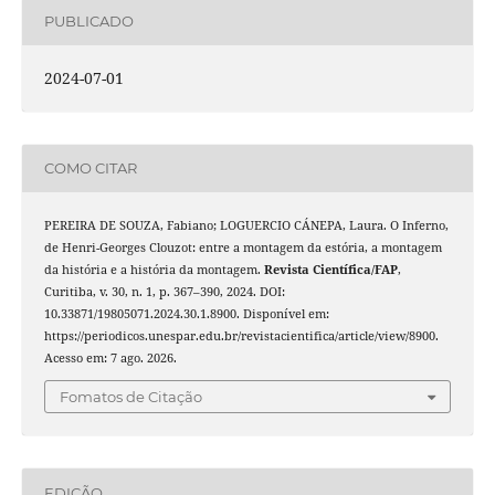
PUBLICADO
2024-07-01
COMO CITAR
PEREIRA DE SOUZA, Fabiano; LOGUERCIO CÁNEPA, Laura. O Inferno,
de Henri-Georges Clouzot: entre a montagem da estória, a montagem
da história e a história da montagem.
Revista Cientí­fica/FAP
,
Curitiba, v. 30, n. 1, p. 367–390, 2024. DOI:
10.33871/19805071.2024.30.1.8900. Disponível em:
https://periodicos.unespar.edu.br/revistacientifica/article/view/8900.
Acesso em: 7 ago. 2026.
Fomatos de Citação
EDIÇÃO