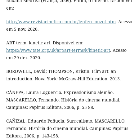
Ruxana Medrea (França, 2009): Enfim, o inferno. Disponível
em:
http://www.revistacinetica.com.br/lenferclouzot.htm
. Acesso
em 5 nov. 2020.
ART term: kinetic art. Disponível em:
https://www.tate.org.uk/art/art-terms/k/kinetic-art
. Acesso
em 29 dez. 2020.
BORDWELL, David; THOMPSON, Kristin. Film art: an
introduction. Nova York: McGraw-Hill Education, 2013.
CÁNEPA, Laura Loguercio. Expressionismo alemão.
MASCARELLO, Fernando. História do cinema mundial.
Campinas: Papirus Editora, 2006, p. 55-88.
CAÑIZAL, Eduardo Peñuela. Surrealismo. MASCARELLO,
Fernando. História do cinema mundial. Campinas: Papirus
Editora, 2006, p. 143-158.