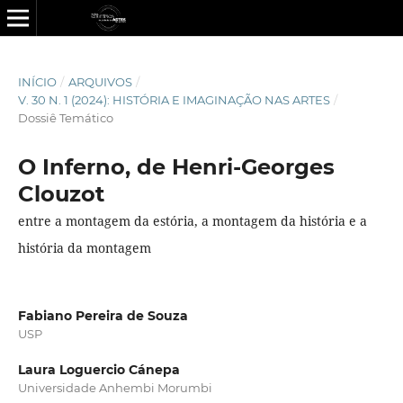
INÍCIO
/
ARQUIVOS
/
V. 30 N. 1 (2024): HISTÓRIA E IMAGINAÇÃO NAS ARTES
/
Dossiê Temático
O Inferno, de Henri-Georges
Clouzot
entre a montagem da estória, a montagem da história e a
história da montagem
Fabiano Pereira de Souza
USP
Laura Loguercio Cánepa
Universidade Anhembi Morumbi