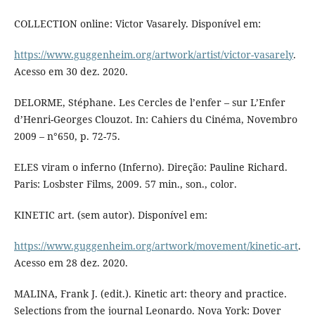
COLLECTION online: Victor Vasarely. Disponível em:
https://www.guggenheim.org/artwork/artist/victor-vasarely
.
Acesso em 30 dez. 2020.
DELORME, Stéphane. Les Cercles de l’enfer – sur L’Enfer
d’Henri-Georges Clouzot. In: Cahiers du Cinéma, Novembro
2009 – n°650, p. 72-75.
ELES viram o inferno (Inferno). Direção: Pauline Richard.
Paris: Losbster Films, 2009. 57 min., son., color.
KINETIC art. (sem autor). Disponível em:
https://www.guggenheim.org/artwork/movement/kinetic-art
.
Acesso em 28 dez. 2020.
MALINA, Frank J. (edit.). Kinetic art: theory and practice.
Selections from the journal Leonardo. Nova York: Dover