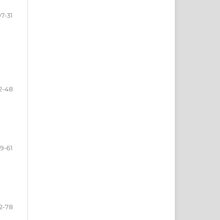
7-31
2-48
9-61
2-78