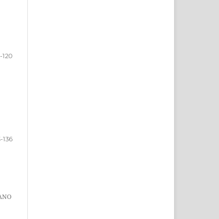
2-120
3-136
BANO