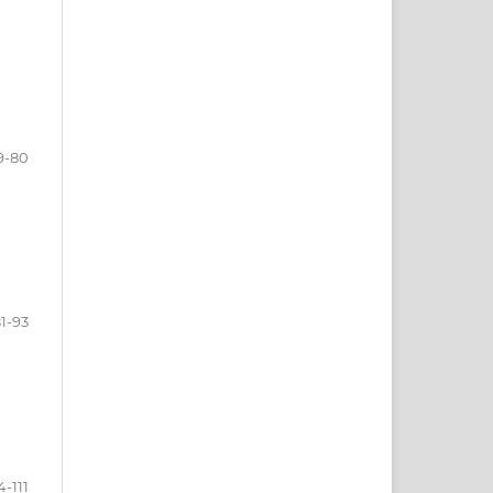
9-80
1-93
4-111