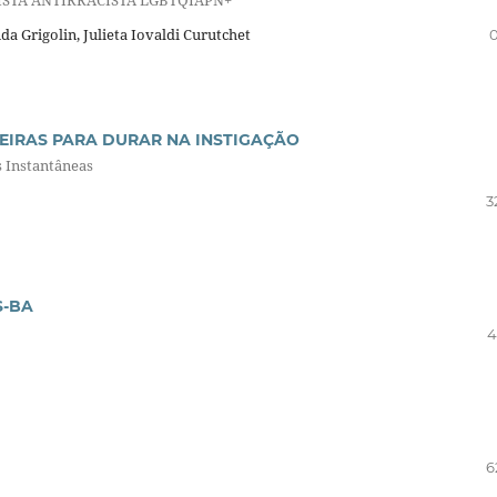
da Grigolin, Julieta Iovaldi Curutchet
0
IGEIRAS PARA DURAR NA INSTIGAÇÃO
s Instantâneas
3
S-BA
4
6