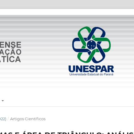
E
022)
/
Artigos Científicos