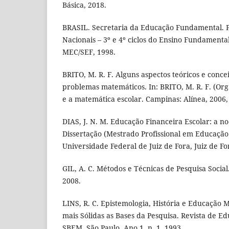
Básica, 2018.
BRASIL. Secretaria da Educação Fundamental. 
Nacionais – 3º e 4º ciclos do Ensino Fundamental
MEC/SEF, 1998.
BRITO, M. R. F. Alguns aspectos teóricos e conce
problemas matemáticos. In: BRITO, M. R. F. (Org
e a matemática escolar. Campinas: Alínea, 2006, 
DIAS, J. N. M. Educação Financeira Escolar: a no
Dissertação (Mestrado Profissional em Educação
Universidade Federal de Juiz de Fora, Juiz de Fo
GIL, A. C. Métodos e Técnicas de Pesquisa Social.
2008.
LINS, R. C. Epistemologia, História e Educação
mais Sólidas as Bases da Pesquisa. Revista de 
SBEM, São Paulo. Ano 1. n. 1. 1993.