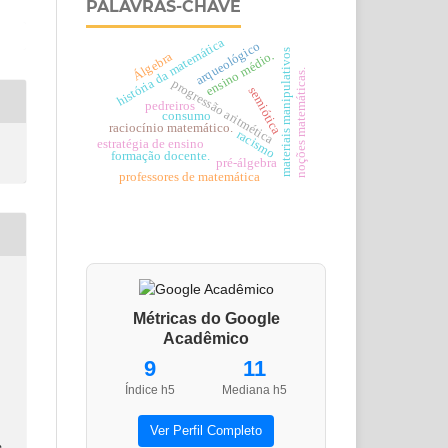
PALAVRAS-CHAVE
história da matemática
arqueológico
materiais manipulativos
ensino médio.
Álgebra
noções matemáticas.
progressão aritmética
semiótica
pedreiros
consumo
raciocínio matemático.
racismo
estratégia de ensino
formação docente.
pré-álgebra
professores de matemática
Métricas do Google
Acadêmico
9
11
Índice h5
Mediana h5
–
Ver Perfil Completo
e