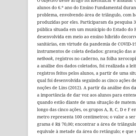
O objetivo deste artigo foi identificar e analisa
alunos do 6.º ano do Ensino Fundamental duran
problema, envolvendo área de triângulo, com b
produzidas por eles. Participaram da pesquisa 
pública situada em um município do Estado do P
desenvolvida em meio ao ensino híbrido decorr
sanitárias, em virtude da pandemia de COVID-19
instrumentos de coleta dedados: gravação das 
netbook
, registros no caderno, na folha xerocop
a análise dos dados coletados, foi realizada a lei
registros feitos pelos alunos, a partir de uma s
qual foi desenvolvida seguindo as cinco ações d
noções de Lins (2012). A partir da análise dos d
a importância de dar voz aos alunos para ente
quando estão diante de uma situação de matemá
longo das cinco ações, os grupos A, B, C, D e F
metro representa 100 centímetros; o valor a se
grama é R$ 70,00; encontrar a área de triângul
equivale à metade da área do retângulo; e que s