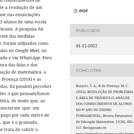
r os conhecimentos de
te a resolução de um
PDF
ase nas enunciações
33 alunos de uma escola
araná. A pesquisa foi
PUBLICADO
ente das medidas
. Foram utilizados como
01-12-2022
aulas no
Google Meet
, no
iada e via
WhatsApp
. Para
tura das falas e dos
COMO CITAR
ituação de matemática, a
e Proença (2018) e as
ados, foi possível perceber
Rozario, T. A., & de Proença, M. C.
(2022). RESOLUÇÃO DE PROBLEMAS
nder o que pensam/fazem
E ÁREA DE TRIÂNGULO: ANÁLISE
tica, de modo que, ao
DOS CONHECIMENTOS DE ALUNOS
 enunciaram
que: um
DO 6º ANO DO ENSINO
r pago por cada metro de
FUNDAMENTAL.
Revista Paranaense
o, que é o gramado,
De Educação Matemática
,
11
(26), 492
517. Recuperado de
e trata de cobrir o
https://periodicos.unespar.edu.br/rp