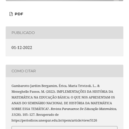
PDF
PUBLICADO
01-12-2022
COMO CITAR
Gambarotto Jardim Bergamim, Érica, Maria Trivizoli, L., &
Meneghello Passos, M. (2022). IMPLEMENTAÇÕES DA HISTÓRIA DA
MATEMÁTICA NA EDUCAÇÃO BÁSICA: O QUE NOS APRESENTAM OS
ANAIS DO SEMINÁRIO NACIONAL DE HISTÓRIA DA MATEMÁTICA
SOBRE ESSA TEMÁTICA?.
Revista Paranaense De Educação Matemática
,
11
(26), 105–127. Recuperado de
https://periodicos.unespar.edu.br/rpem/article/view/5126