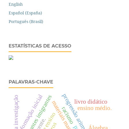
English
Español (España)
Português (Brasil)
ESTATÍSTICAS DE ACESSO
PALAVRAS-CHAVE
progressão aritmética
formação inicial
estudantes imigrantes
cenários para investigação
livro didático
materiais manipulativos
ensino médio.
racismo
Álgebra