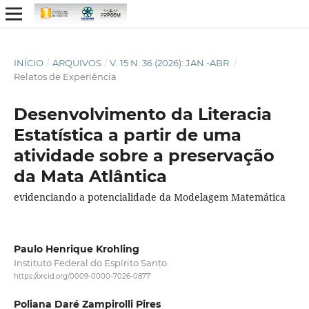
INÍCIO
/
ARQUIVOS
/
V. 15 N. 36 (2026): JAN.-ABR.
/
Relatos de Experiência
Desenvolvimento da Literacia
Estatística a partir de uma
atividade sobre a preservação
da Mata Atlântica
evidenciando a potencialidade da Modelagem Matemática
Paulo Henrique Krohling
Instituto Federal do Espírito Santo
https://orcid.org/0009-0000-7026-0877
Poliana Daré Zampirolli Pires