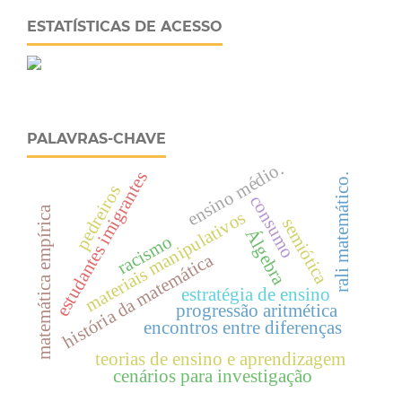
ESTATÍSTICAS DE ACESSO
PALAVRAS-CHAVE
ensino médio.
estudantes imigrantes
rali matemático.
pedreiros
consumo
matemática empírica
materiais manipulativos
semiótica
Álgebra
racismo
história da matemática
estratégia de ensino
progressão aritmética
encontros entre diferenças
teorias de ensino e aprendizagem
cenários para investigação