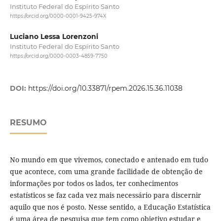
Instituto Federal do Espírito Santo
https://orcid.org/0000-0001-9425-974X
Luciano Lessa Lorenzoni
Instituto Federal do Espírito Santo
https://orcid.org/0000-0003-4859-7750
DOI:
https://doi.org/10.33871/rpem.2026.15.36.11038
RESUMO
No mundo em que vivemos, conectado e antenado em tudo
que acontece, com uma grande facilidade de obtenção de
informações por todos os lados, ter conhecimentos
estatísticos se faz cada vez mais necessário para discernir
aquilo que nos é posto. Nesse sentido, a Educação Estatística
é uma área de pesquisa que tem como objetivo estudar e