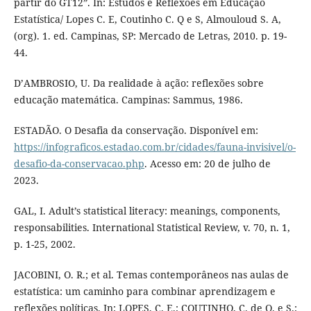
partir do GT12”. In: Estudos e Reflexões em Educação
Estatística/ Lopes C. E, Coutinho C. Q e S, Almouloud S. A,
(org). 1. ed. Campinas, SP: Mercado de Letras, 2010. p. 19-
44.
D’AMBROSIO, U. Da realidade à ação: reflexões sobre
educação matemática. Campinas: Sammus, 1986.
ESTADÃO. O Desafia da conservação. Disponível em:
https://infograficos.estadao.com.br/cidades/fauna-invisivel/o-
desafio-da-conservacao.php
. Acesso em: 20 de julho de
2023.
GAL, I. Adult’s statistical literacy: meanings, components,
responsabilities. International Statistical Review, v. 70, n. 1,
p. 1-25, 2002.
JACOBINI, O. R.; et al. Temas contemporâneos nas aulas de
estatística: um caminho para combinar aprendizagem e
reflexões políticas. In: LOPES, C. E.; COUTINHO, C. de Q. e S.;