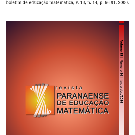
boletim de educação matemática, v. 13, n. 14, p. 66-91, 2000.