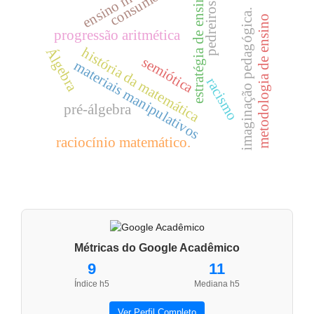
ensino médio.
estratégia de ensino
consumo
pedreiros
imaginação pedagógica.
metodologia de ensino
progressão aritmética
Álgebra
história da matemática
semiótica
materiais manipulativos
racismo
pré-álgebra
raciocínio matemático.
Métricas do Google Acadêmico
9
11
Índice h5
Mediana h5
Ver Perfil Completo