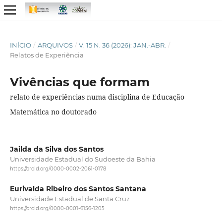
INÍCIO
/
ARQUIVOS
/
V. 15 N. 36 (2026): JAN.-ABR.
/
Relatos de Experiência
Vivências que formam
relato de experiências numa disciplina de Educação
Matemática no doutorado
Jailda da Silva dos Santos
Universidade Estadual do Sudoeste da Bahia
https://orcid.org/0000-0002-2061-0178
Eurivalda Ribeiro dos Santos Santana
Universidade Estadual de Santa Cruz
https://orcid.org/0000-0001-6156-1205