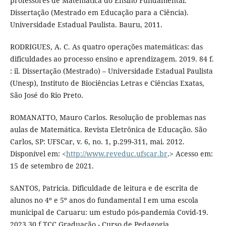
professores de Matemática do Ensino Fundamental.
Dissertação (Mestrado em Educação para a Ciência).
Universidade Estadual Paulista. Bauru, 2011.
RODRIGUES, A. C. As quatro operações matemáticas: das
dificuldades ao processo ensino e aprendizagem. 2019. 84 f.
: il. Dissertação (Mestrado) – Universidade Estadual Paulista
(Unesp), Instituto de Biociências Letras e Ciências Exatas,
São José do Rio Preto.
ROMANATTO, Mauro Carlos. Resolução de problemas nas
aulas de Matemática. Revista Eletrônica de Educação. São
Carlos, SP: UFSCar, v. 6, no. 1, p.299-311, mai. 2012.
Disponível em: <
http://www.reveduc.ufscar.br
.> Acesso em:
15 de setembro de 2021.
SANTOS, Patricia. Dificuldade de leitura e de escrita de
alunos no 4º e 5º anos do fundamental I em uma escola
municipal de Caruaru: um estudo pós-pandemia Covid-19.
2023.30 f.TCC Graduação - Curso de Pedagogia,