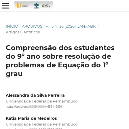
INÍCIO
/
ARQUIVOS
/
V. 15 N. 36 (2026): JAN.-ABR.
/
Artigos Científicos
Compreensão dos estudantes
do 9º ano sobre resolução de
problemas de Equação do 1º
grau
Alessandra da Silva Ferreira
Universidade Federal de Pernambuco
https://orcid.org/0009-0004-6554-2991
Kátia Maria de Medeiros
Universidade Federal de Pernambuco