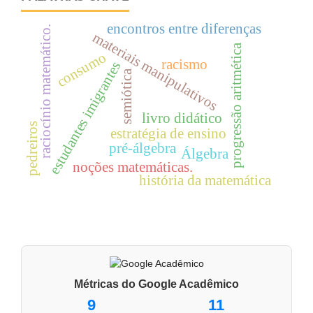
encontros entre diferenças
raciocínio matemático.
materiais manipulativos
progressão aritmética
consumo
racismo
estudantes imigrantes
semiótica
livro didático
pedreiros
estratégia de ensino
pré-álgebra
Álgebra
noções matemáticas.
história da matemática
Métricas do Google Acadêmico
9
11