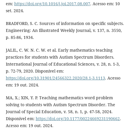
em:
https://doi.org/10.1016/j.joi.2017.08.007
. Acesso em: 10
set. 2024.
BRADFORD, S. C. Sources of information on specific subjects.
Engineering: An Illustrated Weekly Journal, v. 137, n. 3550,
p. 85-86, 1934.
JALIL, C. W. N. C. W. et al. Early mathematics teaching
practices for students with Autism Spectrum Disorders.
International Journal of Educational Sciences, v. 28, n. 1-3,
p. 72-79, 2020. Disponível em:
https://doi.org/10.31901/24566322.2020/28.1-3.1113
. Acesso
em: 19 out. 2024.
MA, X.; XIN, Y. P. Teaching mathematics word problem
solving to students with Autism Spectrum Disorder. The
Journal of Special Education, v. 58, n. 1, p. 47-58, 2024.
Disponível em:
https://doi.org/10.1177/00224669231190662
.
Acesso em: 19 out. 2024.