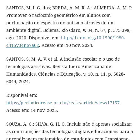
SANTOS, M. I. G. dos; BREDA, A. M. R. A.; ALMEIDA, A. M. P.
Promover o raciocínio geométrico em alunos com
perturbação do espectro do autismo através de um
ambiente digital. Bolema, Rio Claro, v. 34, n. 67, p. 375-398,
ago. 2020. Disponível em:
http://dx.doi.org/10.1590/1980-
4415v34n67a02
. Acesso em: 10 nov. 2024.
SANTOS, S. M. A. V. et al. A inclusão escolar e o uso de
tecnologias assistivas. Revista Ibero-Americana de
Humanidades, Ciências e Educação, v. 10, n. 11, p. 6028-
6044, 2024.
Disponível em:
https://periodicorease.pro.br/rease/article/view/17157
.
Acesso em: 14 nov. 2025.
SOUZA, A. C.; SILVA, G. H. G. Incluir não é apenas socializar:
as contribuições das tecnologias digitais educacionais para a
aprendizagem matemática de estudantes com Transtorno