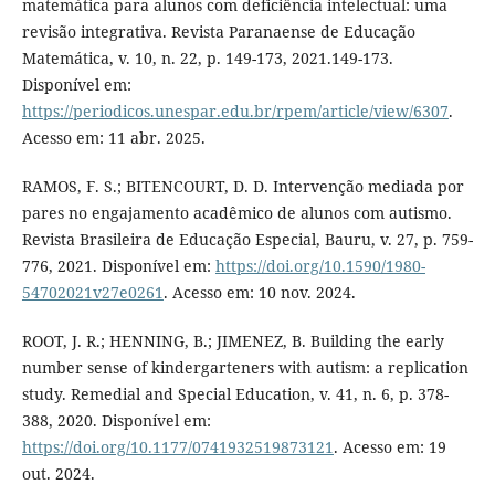
matemática para alunos com deficiência intelectual: uma
revisão integrativa. Revista Paranaense de Educação
Matemática, v. 10, n. 22, p. 149-173, 2021.149-173.
Disponível em:
https://periodicos.unespar.edu.br/rpem/article/view/6307
.
Acesso em: 11 abr. 2025.
RAMOS, F. S.; BITENCOURT, D. D. Intervenção mediada por
pares no engajamento acadêmico de alunos com autismo.
Revista Brasileira de Educação Especial, Bauru, v. 27, p. 759-
776, 2021. Disponível em:
https://doi.org/10.1590/1980-
54702021v27e0261
. Acesso em: 10 nov. 2024.
ROOT, J. R.; HENNING, B.; JIMENEZ, B. Building the early
number sense of kindergarteners with autism: a replication
study. Remedial and Special Education, v. 41, n. 6, p. 378-
388, 2020. Disponível em:
https://doi.org/10.1177/0741932519873121
. Acesso em: 19
out. 2024.