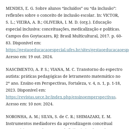
MENDES, E. G. Sobre alunos “incluídos” ou “da inclusão”:
reflexões sobre o conceito de inclusão escolar. In: VICTOR,
S. L.; VIEIRA, A. B.; OLIVEIRA, I. M. D. (org.). Educação
especial inclusiva: conceituações, medicalização e políticas.
Campos dos Goytacazes, RJ: Brasil Multicultural, 2017. p. 60-
83. Disponível em:
https://gestaoeducacaoespecial.ufes.br/sites/gestaoeducacaoesp
Acesso em: 19 out. 2024.
NASCIMENTO, A. P. S.; VIANA, M. C. Transtorno do espectro
autista: práticas pedagógicas de letramento matemático no
2º ano. Ensino em Perspectivas, Fortaleza, v. 4, n. 1, p. 1-18,
2023. Disponível em:
https://revistas.uece.br/index.php/ensinoemperspectivas
.
Acesso em: 10 nov. 2024.
NORONHA, A. M.; SILVA, S. de C. R.; SHIMAZAKI, E. M.
Instrumentos mediadores da aprendizagem conceitual