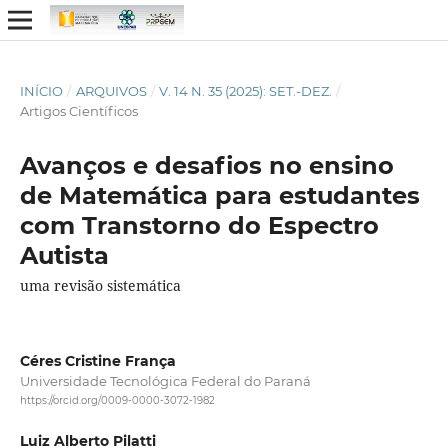
INÍCIO
/
ARQUIVOS
/
V. 14 N. 35 (2025): SET.-DEZ.
/
Artigos Científicos
Avanços e desafios no ensino
de Matemática para estudantes
com Transtorno do Espectro
Autista
uma revisão sistemática
Céres Cristine França
Universidade Tecnológica Federal do Paraná
https://orcid.org/0009-0000-3072-1982
Luiz Alberto Pilatti