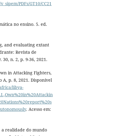
s/v_sipem/PDFs/GT10/CC21
tica no ensino. 5. ed.
, and evaluating extant
rante: Revista de
30, n. 2, p. 9-36, 2021.
n in Attacking Fighters,
A, p. 8, 2021. Disponível
frica/libya-
.I.,Own%20in%20Attackin
0Nations%20report%20s
utonomously
. Acesso em:
 a realidade do mundo