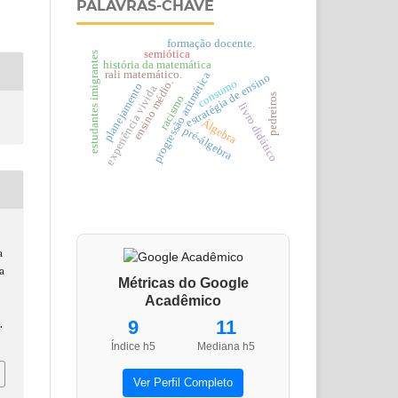
PALAVRAS-CHAVE
formação docente.
semiótica
estudantes imigrantes
história da matemática
rali matemático.
progressão aritmética
estratégia de ensino
consumo
ensino médio.
planejamento
experiência vivida
pedreiros
racismo
livro didático
Álgebra
pré-álgebra
a
a
Métricas do Google
Acadêmico
9
11
.
Índice h5
Mediana h5
Ver Perfil Completo