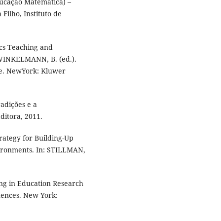
ducação Matemática) –
Filho, Instituto de
cs Teaching and
 WINKELMANN, B. (ed.).
ine. NewYork: Kluwer
adições e a
ditora, 2011.
rategy for Building-Up
vironments. In: STILLMAN,
ng in Education Research
luences. New York: