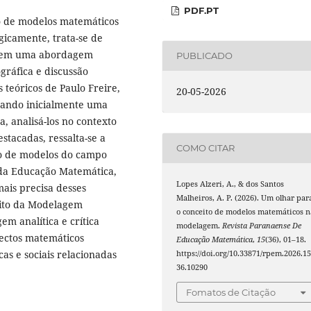
PDF.PT
to de modelos matemáticos
camente, trata-se de
da em uma abordagem
PUBLICADO
ográfica e discussão
s teóricos de Paulo Freire,
20-05-2026
tando inicialmente uma
, analisá-los no contexto
tacadas, ressalta-se a
COMO CITAR
to de modelos do campo
da Educação Matemática,
Lopes Alzeri, A., & dos Santos
ais precisa desses
Malheiros, A. P. (2026). Um olhar par
bito da Modelagem
o conceito de modelos matemáticos n
 analítica e crítica
modelagem.
Revista Paranaense De
ectos matemáticos
Educação Matemática
,
15
(36), 01–18.
as e sociais relacionadas
https://doi.org/10.33871/rpem.2026.15
36.10290
Fomatos de Citação