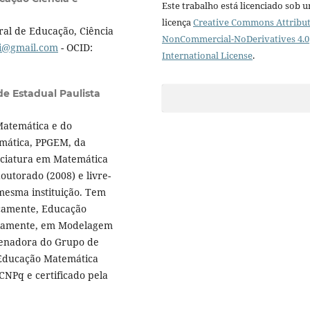
Este trabalho está licenciado sob 
licença
Creative Commons Attribut
ral de Educação, Ciência
NonCommercial-NoDerivatives 4.0
ri@gmail.com
- OCID:
International License
.
de Estadual Paulista
Matemática e do
mática, PPGEM, da
enciatura em Matemática
outorado (2008) e livre-
mesma instituição. Tem
icamente, Educação
ariamente, em Modelagem
denadora do Grupo de
e Educação Matemática
CNPq e certificado pela