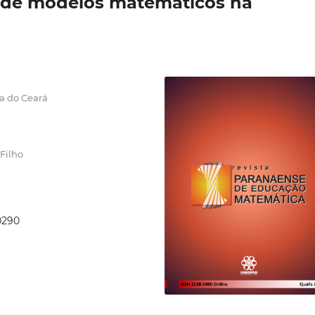
o de modelos matemáticos na
ia do Ceará
Filho
10290