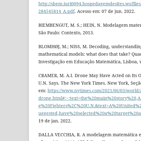
http://sbem.iuri0094.hospedagemdesites.ws/file
284545814_A.pdf
. Acesso em: 07 de jun. 2022.
BIEMBENGUT, M. S.; HEIN, N. Modelagem matemá
São Paulo: Contexto, 2013.
BLOMHØJ, M.; NISS, M. Decoding, understanding
mathematical models: what does that take? Quad
Investigação em Educação Matemática, Lisboa, v. 
CRAMER, M. A.I. Drone May Have Acted on Its Ow
U.N. Says. The New York Times. New York, Seção 
em:
https://www.nytimes.com/2021/06/03/world/a
drone.html#:~:text=the%20main%20story%20,A
g%20Fighters%2C%20U.N.&text=A%20United%2
uggested,have%20selected%20a%20target%20a
19 de jan. 2022.
DALLA VECCHIA, R. A modelagem matemática e