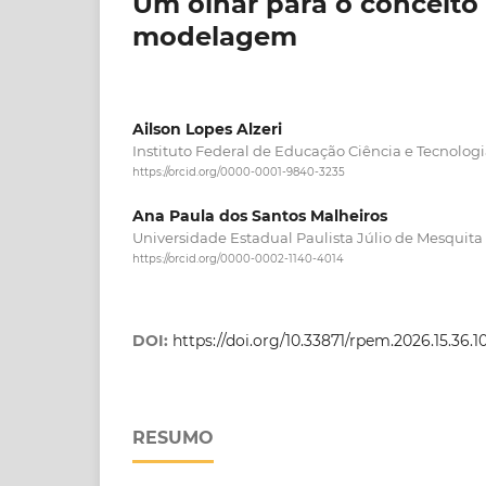
Um olhar para o conceit
modelagem
Ailson Lopes Alzeri
Instituto Federal de Educação Ciência e Tecnolog
https://orcid.org/0000-0001-9840-3235
Ana Paula dos Santos Malheiros
Universidade Estadual Paulista Júlio de Mesquita 
https://orcid.org/0000-0002-1140-4014
DOI:
https://doi.org/10.33871/rpem.2026.15.36.
RESUMO