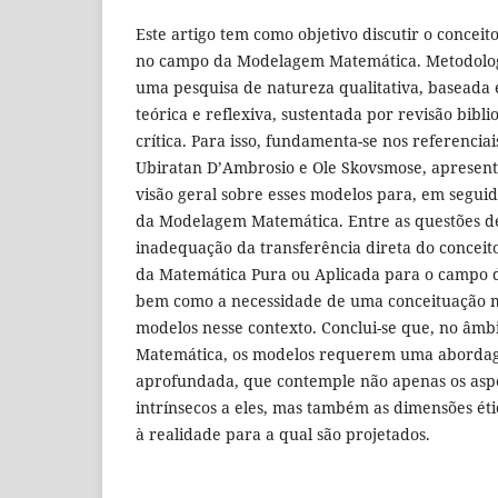
Este artigo tem como objetivo discutir o concei
no campo da Modelagem Matemática. Metodologi
uma pesquisa de natureza qualitativa, basea
teórica e reflexiva, sustentada por revisão bibli
crítica. Para isso, fundamenta-se nos referenciai
Ubiratan D’Ambrosio e Ole Skovsmose, apresen
visão geral sobre esses modelos para, em seguida
da Modelagem Matemática. Entre as questões des
inadequação da transferência direta do concei
da Matemática Pura ou Aplicada para o campo 
bem como a necessidade de uma conceituação m
modelos nesse contexto. Conclui-se que, no âm
Matemática, os modelos requerem uma abordagem
aprofundada, que contemple não apenas os asp
intrínsecos a eles, mas também as dimensões étic
à realidade para a qual são projetados.