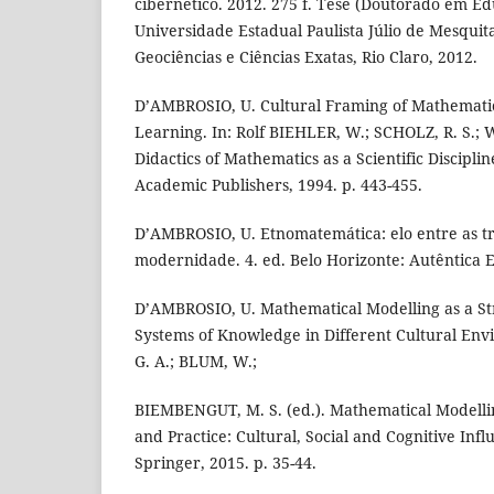
cibernético. 2012. 275 f. Tese (Doutorado em E
Universidade Estadual Paulista Júlio de Mesquita 
Geociências e Ciências Exatas, Rio Claro, 2012.
D’AMBROSIO, U. Cultural Framing of Mathemati
Learning. In: Rolf BIEHLER, W.; SCHOLZ, R. S.;
Didactics of Mathematics as a Scientific Discipl
Academic Publishers, 1994. p. 443-455.
D’AMBROSIO, U. Etnomatemática: elo entre as tr
modernidade. 4. ed. Belo Horizonte: Autêntica E
D’AMBROSIO, U. Mathematical Modelling as a St
Systems of Knowledge in Different Cultural En
G. A.; BLUM, W.;
BIEMBENGUT, M. S. (ed.). Mathematical Modelli
and Practice: Cultural, Social and Cognitive Inf
Springer, 2015. p. 35-44.