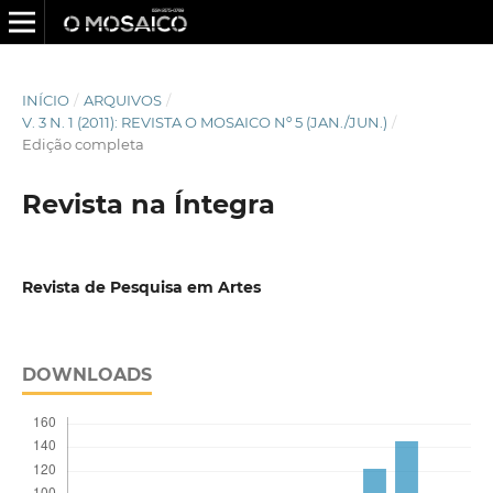
INÍCIO
/
ARQUIVOS
/
V. 3 N. 1 (2011): REVISTA O MOSAICO Nº 5 (JAN./JUN.)
/
Edição completa
Revista na Íntegra
Revista de Pesquisa em Artes
DOWNLOADS