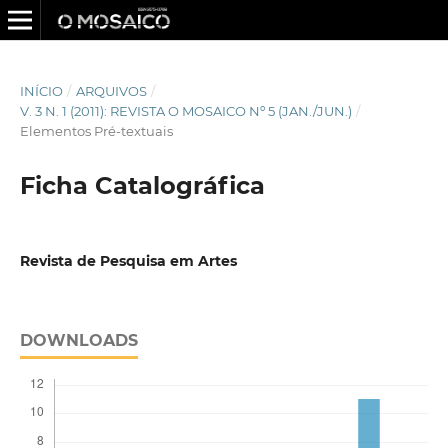
INÍCIO
/
ARQUIVOS
/
V. 3 N. 1 (2011): REVISTA O MOSAICO Nº 5 (JAN./JUN.)
/
Elementos Pré-textuais
Ficha Catalográfica
Revista de Pesquisa em Artes
DOWNLOADS