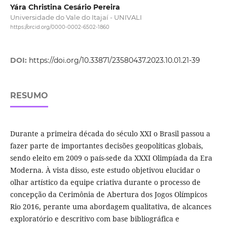
Yára Christina Cesário Pereira
Universidade do Vale do Itajaí - UNIVALI
https://orcid.org/0000-0002-6502-1860
DOI:
https://doi.org/10.33871/23580437.2023.10.01.21-39
RESUMO
Durante a primeira década do século XXI o Brasil passou a
fazer parte de importantes decisões geopolíticas globais,
sendo eleito em 2009 o país-sede da XXXI Olimpíada da Era
Moderna. À vista disso, este estudo objetivou elucidar o
olhar artístico da equipe criativa durante o processo de
concepção da Cerimônia de Abertura dos Jogos Olímpicos
Rio 2016, perante uma abordagem qualitativa, de alcances
exploratório e descritivo com base bibliográfica e