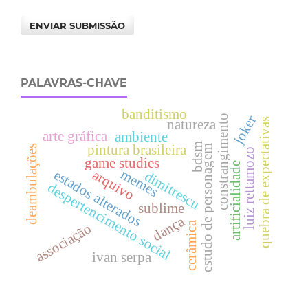
ENVIAR SUBMISSÃO
PALAVRAS-CHAVE
banditismo
constrangimento
joker
quebra de expectativas
natureza
arte gráfica
ambiente
bdsm
pintura brasileira
deambulações
estudo de personagem
luiz rettamozo
game studies
artificialidade
memes
arquivo
estados alterados
dimitrescu
despertencimento social
sublime
dança
cerâmica
associação
ivan serpa