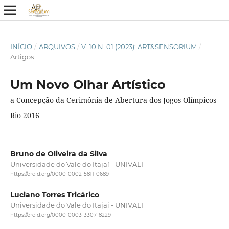
INÍCIO
/
ARQUIVOS
/
V. 10 N. 01 (2023): ART&SENSORIUM
/
Artigos
Um Novo Olhar Artístico
a Concepção da Cerimônia de Abertura dos Jogos Olímpicos
Rio 2016
Bruno de Oliveira da Silva
Universidade do Vale do Itajaí­ - UNIVALI
https://orcid.org/0000-0002-5811-0689
Luciano Torres Tricárico
Universidade do Vale do Itajaí - UNIVALI
https://orcid.org/0000-0003-3307-8229