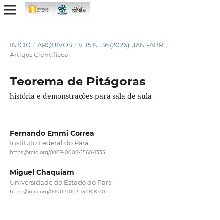
INÍCIO
/
ARQUIVOS
/
V. 15 N. 36 (2026): JAN.-ABR.
/
Artigos Científicos
Teorema de Pitágoras
história e demonstrações para sala de aula
Fernando Emmi Correa
Instituto Federal do Pará
https://orcid.org/0009-0008-2560-1335
Miguel Chaquiam
Universidade do Estado do Pará
https://orcid.org/0000-0003-1308-8710