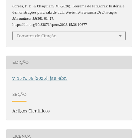
Correa, F. E., & Chaquiam, M. (2026). Teorema de Pitágoras: história e
demonstrações para sala de aula.
Revista Paranaense De Educação
Matemática
,
15
(36), 01–17.
https://doi.org/10.33871/rpem.2026.15.36.10677
Fomatos de Citação
EDIÇÃO
v. 15 n. 36 (2026): jan.-abr.
SEÇÃO
Artigos Científicos
LICENÇA