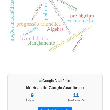
arqueológico
estratégia de ensino
noções matemáticas.
pedreiros
semiótica
pré-álgebra
ensino médio.
progressão aritmética
materiais manipulativos
racismo
Álgebra
consumo
livro didático
planejamento
Métricas do Google Acadêmico
9
11
Índice h5
Mediana h5