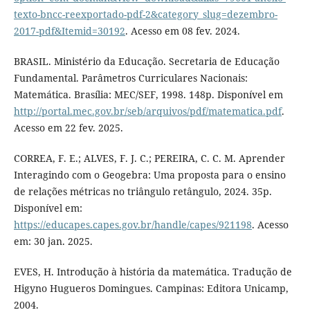
texto-bncc-reexportado-pdf-2&category_slug=dezembro-
2017-pdf&Itemid=30192
. Acesso em 08 fev. 2024.
BRASIL. Ministério da Educação. Secretaria de Educação
Fundamental. Parâmetros Curriculares Nacionais:
Matemática. Brasília: MEC/SEF, 1998. 148p. Disponível em
http://portal.mec.gov.br/seb/arquivos/pdf/matematica.pdf
.
Acesso em 22 fev. 2025.
CORREA, F. E.; ALVES, F. J. C.; PEREIRA, C. C. M. Aprender
Interagindo com o Geogebra: Uma proposta para o ensino
de relações métricas no triângulo retângulo, 2024. 35p.
Disponível em:
https://educapes.capes.gov.br/handle/capes/921198
. Acesso
em: 30 jan. 2025.
EVES, H. Introdução à história da matemática. Tradução de
Higyno Hugueros Domingues. Campinas: Editora Unicamp,
2004.