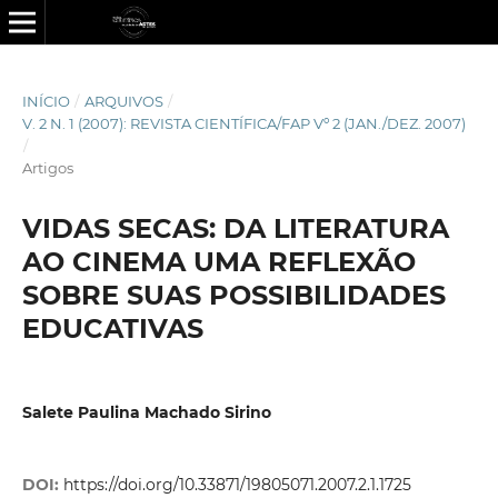
INÍCIO
/
ARQUIVOS
/
V. 2 N. 1 (2007): REVISTA CIENTÍ­FICA/FAP Vº 2 (JAN./DEZ. 2007)
/
Artigos
VIDAS SECAS: DA LITERATURA
AO CINEMA UMA REFLEXÃO
SOBRE SUAS POSSIBILIDADES
EDUCATIVAS
Salete Paulina Machado Sirino
DOI:
https://doi.org/10.33871/19805071.2007.2.1.1725