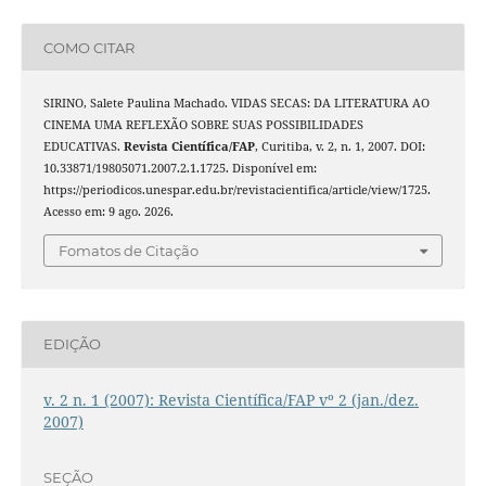
COMO CITAR
SIRINO, Salete Paulina Machado. VIDAS SECAS: DA LITERATURA AO
CINEMA UMA REFLEXÃO SOBRE SUAS POSSIBILIDADES
EDUCATIVAS.
Revista Cientí­fica/FAP
, Curitiba, v. 2, n. 1, 2007. DOI:
10.33871/19805071.2007.2.1.1725. Disponível em:
https://periodicos.unespar.edu.br/revistacientifica/article/view/1725.
Acesso em: 9 ago. 2026.
Fomatos de Citação
EDIÇÃO
v. 2 n. 1 (2007): Revista Cientí­fica/FAP vº 2 (jan./dez.
2007)
SEÇÃO