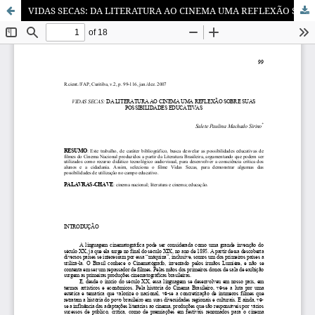
VIDAS SECAS: DA LITERATURA AO CINEMA UMA REFLEXÃO SOBRE SUAS POSSIBILIDADES EDUCATIVAS