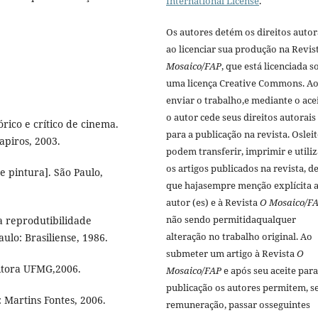
International License
.
Os autores detém os direitos autor
ao licenciar sua produção na Revis
Mosaico/FAP
, que está licenciada s
uma licença Creative Commons. A
enviar o trabalho,e mediante o acei
o autor cede seus direitos autorais
ico e crí­tico de cinema.
para a publicação na revista. Oslei
apiros, 2003.
podem transferir, imprimir e utiliz
os artigos publicados na revista, d
 pintura]. São Paulo,
que hajasempre menção explí­cita a
autor (es) e à Revista
O Mosaico/F
não sendo permitidaqualquer
a reprodutibilidade
alteração no trabalho original. Ao
Paulo: Brasiliense, 1986.
submeter um artigo à Revista
O
Editora UFMG,2006.
Mosaico/FAP
e após seu aceite para
publicação os autores permitem, 
 Martins Fontes, 2006.
remuneração, passar osseguintes