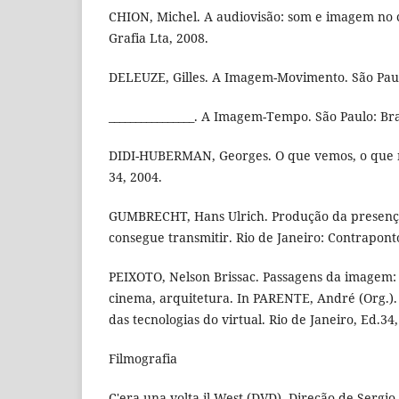
CHION, Michel. A audiovisão: som e imagem no 
Grafia Lta, 2008.
DELEUZE, Gilles. A Imagem-Movimento. São Paulo
________________. A Imagem-Tempo. São Paulo: Bra
DIDI-HUBERMAN, Georges. O que vemos, o que no
34, 2004.
GUMBRECHT, Hans Ulrich. Produção da presença
consegue transmitir. Rio de Janeiro: Contraponto
PEIXOTO, Nelson Brissac. Passagens da imagem: p
cinema, arquitetura. In PARENTE, André (Org.)
das tecnologias do virtual. Rio de Janeiro, Ed.34,
Filmografia
C'era una volta il West (DVD), Direção de Sergio 