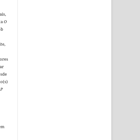
ais,
ta
O
ob
o
te,
tores
ar
esde
o(s)
AP
sem