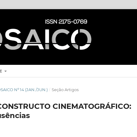
RE
MOSAICO Nº 14 (JAN./JUN.)
/
Seção Artigos
 CONSTRUCTO CINEMATOGRÁFICO:
usências