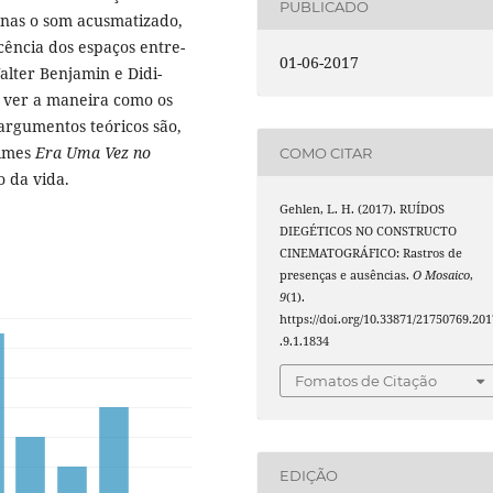
PUBLICADO
enas o som acusmatizado,
ência dos espaços entre-
01-06-2017
alter Benjamin e Didi-
 ver a maneira como os
 argumentos teóricos são,
ilmes
Era Uma Vez no
COMO CITAR
 da vida.
Gehlen, L. H. (2017). RUÍDOS
DIEGÉTICOS NO CONSTRUCTO
CINEMATOGRÁFICO: Rastros de
presenças e ausências.
O Mosaico
,
9
(1).
https://doi.org/10.33871/21750769.201
.9.1.1834
Fomatos de Citação
EDIÇÃO