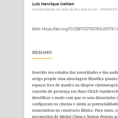
Luiz Henrique Gehlen
Universidade do Vale do Rio dos Sinos - UNISINOS
DOI:
https://doi.org/10.33871/21750769.2017.9.1.
RESUMO
Inserido nos estudos das sonoridades e das audi
artigo propõe uma abordagem filosófica quanto a
espaços fora de quadro na diegese cinematográfi
conceito de presença em Hans Ulrich Gumbrech
identificar o modo com que os sons dissociados 
configuram no cinema e ainda as potencialidade
enunciativas no constructo fí­lmico. Para tanto,
perspectiva de Michel Chion e Nelson Peixoto ac