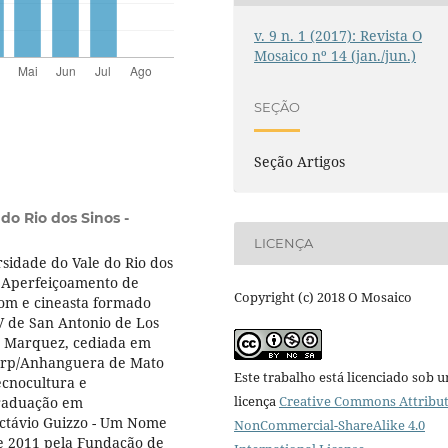
v. 9 n. 1 (2017): Revista O
Mosaico nº 14 (jan./jun.)
SEÇÃO
Seção Artigos
do Rio dos Sinos -
LICENÇA
sidade do Vale do Rio dos
 Aperfeiçoamento de
Copyright (c) 2018 O Mosaico
Som e cineasta formado
V de San Antonio de Los
ia Marquez, cediada em
derp/Anhanguera de Mato
Este trabalho está licenciado sob 
ecnocultura e
licença
Creative Commons Attribut
Graduação em
Octávio Guizzo - Um Nome
NonCommercial-ShareAlike 4.0
e 2011 pela Fundação de