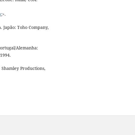
c
>.
. Japão: Toho Company,
Portugal/Alemanha:
1994.
: Shamley Productions,