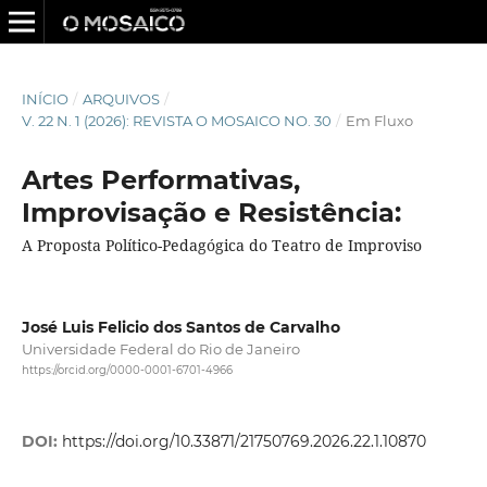
INÍCIO
/
ARQUIVOS
/
V. 22 N. 1 (2026): REVISTA O MOSAICO NO. 30
/
Em Fluxo
Artes Performativas,
Improvisação e Resistência:
A Proposta Político-Pedagógica do Teatro de Improviso
José Luis Felicio dos Santos de Carvalho
Universidade Federal do Rio de Janeiro
https://orcid.org/0000-0001-6701-4966
DOI:
https://doi.org/10.33871/21750769.2026.22.1.10870