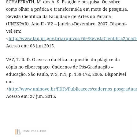
SCHAFFRATH, M. dos A. S. Estágio e pesquisa. Ou sobre
como olhar a prática e transformá-la em mote de pesquisa.
Revista Cientí­fica da Faculdade de Artes do Paraná
(UNESPAR). Ano II - V.2 – Janeiro-Dezembro, 2007. Disponí­
vel em:
<
http://www.fap.pr.gov.br/arquivos/File/RevistaCientifica2/marl
Acesso em: 08 jun.2015.
VAZ, T. R. D. O avesso da ética: a questão do plágio e da
cópia no ciberespaço. Cadernos de Pós-Graduação –
educação. São Paulo, v. 5, n.1, p. 159-172, 2006. Disponí­vel
em:
<
http://www.uninove.br/PDFs/Publicacoes/cadernos_posgradu
Acesso em: 27 jun. 2015.