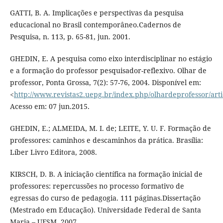
GATTI, B. A. Implicações e perspectivas da pesquisa
educacional no Brasil contemporâneo.Cadernos de
Pesquisa, n. 113, p. 65-81, jun. 2001.
GHEDIN, E. A pesquisa como eixo interdisciplinar no estágio
e a formação do professor pesquisador-reflexivo. Olhar de
professor, Ponta Grossa, 7(2): 57-76, 2004. Disponí­vel em:
<
http://www.revistas2.uepg.br/index.php/olhardeprofessor/arti
Acesso em: 07 jun.2015.
GHEDIN, E.; ALMEIDA, M. I. de; LEITE, Y. U. F. Formação de
professores: caminhos e descaminhos da prática. Brasí­lia:
Lí­ber Livro Editora, 2008.
KIRSCH, D. B. A iniciação cientí­fica na formação inicial de
professores: repercussões no processo formativo de
egressas do curso de pedagogia. 111 páginas.Dissertação
(Mestrado em Educação). Universidade Federal de Santa
Maria – UFSM, 2007.