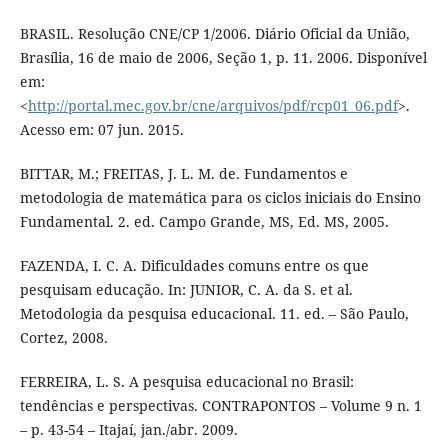
BRASIL. Resolução CNE/CP 1/2006. Diário Oficial da União,
Brasí­lia, 16 de maio de 2006, Seção 1, p. 11. 2006. Disponí­vel
em:
<
http://portal.mec.gov.br/cne/arquivos/pdf/rcp01_06.pdf
>.
Acesso em: 07 jun. 2015.
BITTAR, M.; FREITAS, J. L. M. de. Fundamentos e
metodologia de matemática para os ciclos iniciais do Ensino
Fundamental. 2. ed. Campo Grande, MS, Ed. MS, 2005.
FAZENDA, I. C. A. Dificuldades comuns entre os que
pesquisam educação. In: JUNIOR, C. A. da S. et al.
Metodologia da pesquisa educacional. 11. ed. – São Paulo,
Cortez, 2008.
FERREIRA, L. S. A pesquisa educacional no Brasil:
tendências e perspectivas. CONTRAPONTOS – Volume 9 n. 1
– p. 43-54 – Itajaí­, jan./abr. 2009.