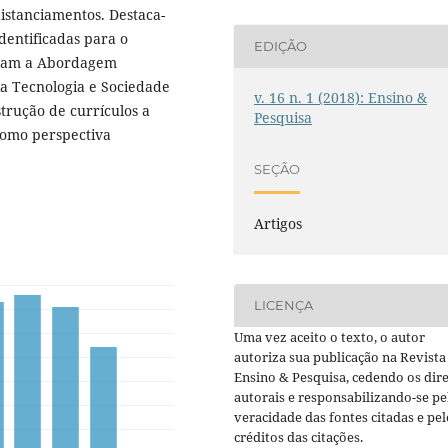
istanciamentos. Destaca-
dentificadas para o
EDIÇÃO
oram a Abordagem
ia Tecnologia e Sociedade
v. 16 n. 1 (2018): Ensino &
trução de currí­culos a
Pesquisa
como perspectiva
SEÇÃO
Artigos
LICENÇA
Uma vez aceito o texto, o autor
autoriza sua publicação na Revista
Ensino & Pesquisa, cedendo os dire
autorais e responsabilizando-se pe
veracidade das fontes citadas e pel
créditos das citações.