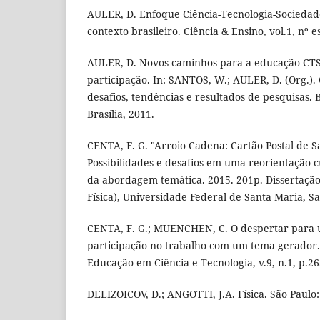
AULER, D. Enfoque Ciência-Tecnologia-Sociedad
contexto brasileiro. Ciência & Ensino, vol.1, nº e
AULER, D. Novos caminhos para a educação CTS
participação. In: SANTOS, W.; AULER, D. (Org.). 
desafios, tendências e resultados de pesquisas. B
Brasí­lia, 2011.
CENTA, F. G. "Arroio Cadena: Cartão Postal de S
Possibilidades e desafios em uma reorientação c
da abordagem temática. 2015. 201p. Dissertaçã
Fí­sica), Universidade Federal de Santa Maria, S
CENTA, F. G.; MUENCHEN, C. O despertar para 
participação no trabalho com um tema gerador.
Educação em Ciência e Tecnologia, v.9, n.1, p.26
DELIZOICOV, D.; ANGOTTI, J.A. Fí­sica. São Paulo: