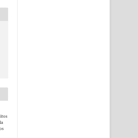
itos
la
os