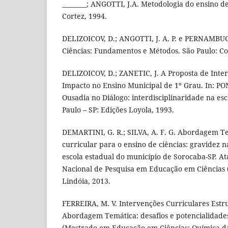
________; ANGOTTI, J.A. Metodologia do ensino de
Cortez, 1994.
DELIZOICOV, D.; ANGOTTI, J. A. P. e PERNAMBUC
Ciências: Fundamentos e Métodos. São Paulo: Co
DELIZOICOV, D.; ZANETIC, J. A Proposta de Inter
Impacto no Ensino Municipal de 1º Grau. In: P
Ousadia no Diálogo: interdisciplinaridade na esc
Paulo – SP: Edições Loyola, 1993.
DEMARTINI, G. R.; SILVA, A. F. G. Abordagem Te
curricular para o ensino de ciências: gravidez
escola estadual do municí­pio de Sorocaba-SP. A
Nacional de Pesquisa em Educação em Ciências 
Lindóia, 2013.
FERREIRA, M. V. Intervenções Curriculares Estr
Abordagem Temática: desafios e potencialidades
(Mestrado em Educação em Ciências: Quí­mica da