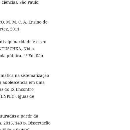
 ciências. São Paulo:
O, M. M. C. A. Ensino de
rtez, 2011.
disciplinaridade e o seu
ONTUSCHKA, Ní­dia.
ola pública. 4ª Ed. São
mática na sistematização
 na adolescência em uma
tas do IX Encontro
(ENPEC). íguas de
uturadas a partir da
. 2016, 140 p. Dissertação
 Vida e Saúde) -