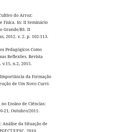
ltivo do Arroz:
í­sica. In: II Seminário
o Grande/RS. II
, 2012. v. 2. p. 102-113.
os Pedagógicos Como
as Reflexões. Revista
v.15, n.2, 2015.
 Importância da Formação
trução de Um Novo Currí­
o Ensino de Ciências:
 10-21, Outubro/2011.
Análise da Situação de
PPGECT/UFSC, 2010.