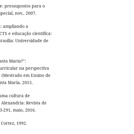
e: pressupostos para o
special, nov., 2007.
: ampliando a
CTS e educação cientí­fica:
rasí­lia: Universidade de
anta Maria?":
urricular na perspectiva
o (Mestrado em Ensino de
anta Maria, 2015.
uma cultura de
 Alexandria: Revista de
3-291, maio, 2016.
 Cortez, 1992.