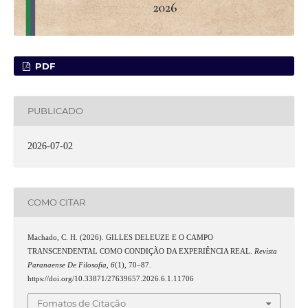
PDF
PUBLICADO
2026-07-02
COMO CITAR
Machado, C. H. (2026). GILLES DELEUZE E O CAMPO
TRANSCENDENTAL COMO CONDIÇÃO DA EXPERIÊNCIA REAL.
Revista
Paranaense De Filosofia
,
6
(1), 70–87.
https://doi.org/10.33871/27639657.2026.6.1.11706
Fomatos de Citação