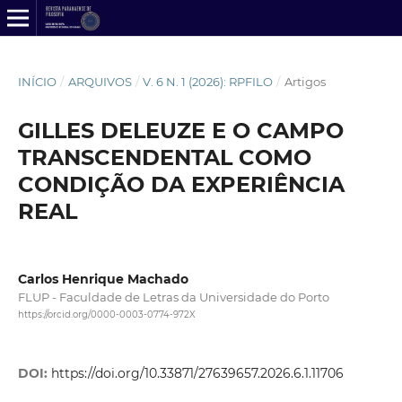
INÍCIO
/
ARQUIVOS
/
V. 6 N. 1 (2026): RPFILO
/
Artigos
GILLES DELEUZE E O CAMPO
TRANSCENDENTAL COMO
CONDIÇÃO DA EXPERIÊNCIA
REAL
Carlos Henrique Machado
FLUP - Faculdade de Letras da Universidade do Porto
https://orcid.org/0000-0003-0774-972X
DOI:
https://doi.org/10.33871/27639657.2026.6.1.11706