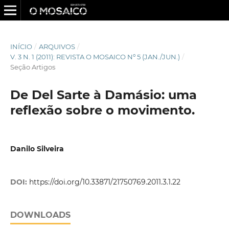
INÍCIO
/
ARQUIVOS
/
V. 3 N. 1 (2011): REVISTA O MOSAICO Nº 5 (JAN./JUN.)
/
Seção Artigos
De Del Sarte à Damásio: uma
reflexão sobre o movimento.
Danilo Silveira
DOI:
https://doi.org/10.33871/21750769.2011.3.1.22
DOWNLOADS