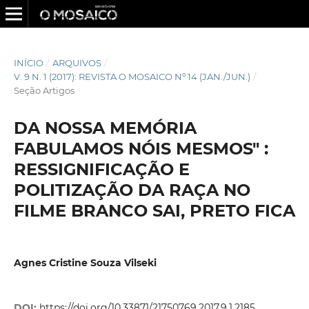
INÍCIO
/
ARQUIVOS
/
V. 9 N. 1 (2017): REVISTA O MOSAICO Nº 14 (JAN./JUN.)
/
Seção Artigos
DA NOSSA MEMÓRIA
FABULAMOS NÓIS MESMOS" :
RESSIGNIFICAÇÃO E
POLITIZAÇÃO DA RAÇA NO
FILME BRANCO SAI, PRETO FICA
Agnes Cristine Souza Vilseki
DOI:
https://doi.org/10.33871/21750769.2017.9.1.2185