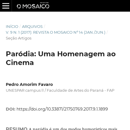
INÍCIO
/
ARQUIVOS
/
V. 9 N. 1 (2017): REVISTA O MOSAICO Nº 14 (JAN./JUN.)
/
Seção Artigos
Paródia: Uma Homenagem ao
Cinema
Pedro Amorim Favaro
UNESPAR campus ll / Faculdade de Artes do Paraná - FAP
DOI:
https://doi.org/10.33871/21750769.2017.9.1.1899
RESUMO
A paródia é um dos modos humorí­sticos mais