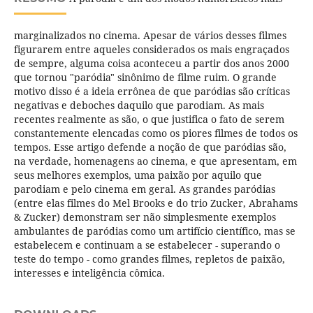
marginalizados no cinema. Apesar de vários desses filmes
figurarem entre aqueles considerados os mais engraçados
de sempre, alguma coisa aconteceu a partir dos anos 2000
que tornou "paródia" sinônimo de filme ruim. O grande
motivo disso é a ideia errônea de que paródias são crí­ticas
negativas e deboches daquilo que parodiam. As mais
recentes realmente as são, o que justifica o fato de serem
constantemente elencadas como os piores filmes de todos os
tempos. Esse artigo defende a noção de que paródias são,
na verdade, homenagens ao cinema, e que apresentam, em
seus melhores exemplos, uma paixão por aquilo que
parodiam e pelo cinema em geral. As grandes paródias
(entre elas filmes do Mel Brooks e do trio Zucker, Abrahams
& Zucker) demonstram ser não simplesmente exemplos
ambulantes de paródias como um artifí­cio cientí­fico, mas se
estabelecem e continuam a se estabelecer - superando o
teste do tempo - como grandes filmes, repletos de paixão,
interesses e inteligência cômica.