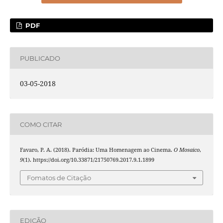
PDF
PUBLICADO
03-05-2018
COMO CITAR
Favaro, P. A. (2018). Paródia: Uma Homenagem ao Cinema.
O Mosaico
,
9
(1). https://doi.org/10.33871/21750769.2017.9.1.1899
Fomatos de Citação
EDIÇÃO